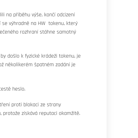
ili na příběhu výše, končí odcizení
vají se výhradně na HW tokenu, který
bezpečeného rozhraní stáhne samotný
by došlo k fyzické krádeži tokenu, je
ehož několikerém špatném zadání je
 cestě heslo.
ření proti blokaci ze strany
 protože získává reputaci okamžitě.