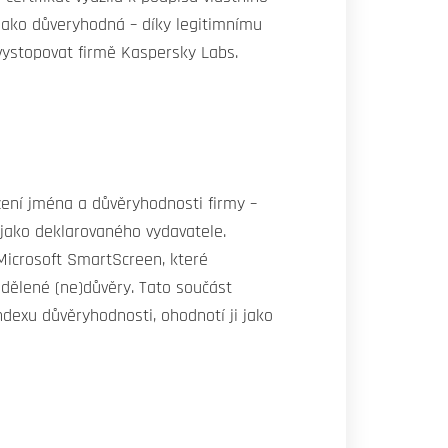
 jako důveryhodná – díky legitimnímu
 vystopovat firmě Kaspersky Labs.
zení jména a důvěryhodnosti firmy –
 jako deklarovaného vydavatele.
 Microsoft SmartScreen, které
udělené (ne)důvěry. Tato součást
dexu důvěryhodnosti, ohodnotí ji jako