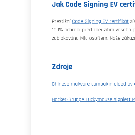
Jak Code Signing EV certif
Prestižní
Code Signing EV certifikát
zí
100% ochrání před zneužitím vašeho p
zablokována Microsoftem. Naše zákazn
Zdroje
Chinese malware campaign aided by co
Hacker-Gruppe Luckymouse signiert Ma