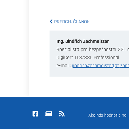
PREDCH. ČLÁNOK
Ing. Jindřich Zechmeister
Specialista pro bezpečnostní SSL c
DigiCert TLS/SSL Professional
e-mail:
jindrich.zechmeister(at)zone
Ako nás hodnotia na