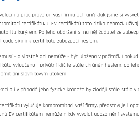
voluční a proč právě on vaši firmu ochrání? Jak jsme si vysvětl
omitací certifikátu. U EV certifikátů toto riziko nehrozí. Uží
ní autorita kurýrem. Po jeho obdržení si na něj žadatel ze za
el code signing certifikátu zabezpečí heslem.
musí – a vlastně ani nemůže - být uložena v počítači. I pokud 
fikátu vyloučeno - privátní klíč je stále chráněn heslem, po j
olomit ani slovníkovým útokem.
ci a i v případě jeho fyzické krádeže by zloději stále stálo v
ertifikátu vylučuje kompromitaci vaší firmy, představuje i opat
aná EV certifikátem nemůže nikdy vyvolat upozornění systému,