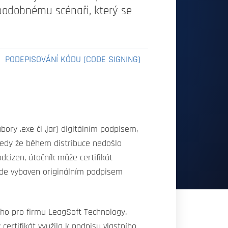
 podobnému scénaři, který se
PODEPISOVÁNÍ KÓDU (CODE SIGNING)
ory .exe či .jar) digitálním podpisem,
 tedy že během distribuce nedošlo
dcizen, útočník může certifikát
de vybaven originálním podpisem
ného pro firmu LeagSoft Technology.
ertifikát využila k podpisu vlastního