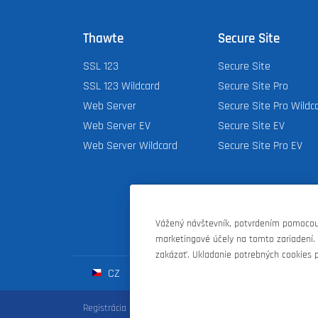
Thawte
Secure Site
SSL 123
Secure Site
SSL 123 Wildcard
Secure Site Pro
Web Server
Secure Site Pro Wildc
Web Server EV
Secure Site EV
Web Server Wildcard
Secure Site Pro EV
Vážený návštevník, potvrdením pomocou 
marketingové účely na tomto zariadení.
zakázať. Ukladanie potrebných cookies p
CZ
SK
HU
D
Registrácia domén
|
Webhosting
|
Webové stránky
|
Zoner