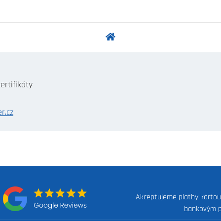
ertifikáty
r.cz
Akceptujeme platby kartou
:
bankovým 