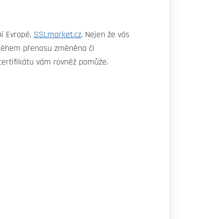
ní Evropě,
SSLmarket.cz
. Nejen že vás
u během přenosu změněna či
ertifikátu vám rovněž pomůže.