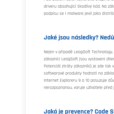
driveru obsahující škodlivý kód. Na z
podpisu se i malware jevil jako distr
Jaké jsou následky? Ned
Nejen v případě LeagSoft Technology, 
zákazníci LeagSoft jsou vystaveni di
Potenciál ztráty zákazníků je zde tak 
softwarové produkty hodnotí na základ
Internet Exploreru 9 a 10 posuzuje dů
nerozpoznanou, varuje uživatele před
Jaká je prevence? Code Si