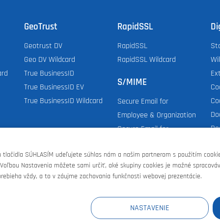
GeoTrust
RapidSSL
Di
Geotrust DV
RapidSSL
St
Geo DV Wildcard
RapidSSL Wildcard
Wi
ard
True BusinessID
Ex
S/MIME
True BusinessID EV
Co
True BusinessID Wildcard
Co
Secure Email for
Do
Employee & Organization
Do
Secure Email for
Dig
Individual
tlačidla SÚHLASÍM udeľujete súhlas nám a našim partnerom s použitím cookie
 Voľbou Nastavenia môžete sami určiť, aké skupiny cookies je možné spracováv
rebieha vždy, a to v záujme zachovania funkčnosti webovej prezentácie.
E
AT
GB
CH
US
NASTAVENIE
 Cloud
|
Zoner Photo Studio
|
Zmluvné podmienky
|
Oc