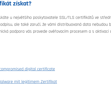
ikát získat?
skáte u největšího poskytovatele SSL/TLS certifikátů ve střed
odpisu, ale také zaručí, že vámi distribuovaná data nebudo
ická podpora vás provede ověřovacím procesem a s aktivací c
mpromised digital certificate
lware mit legitimem Zertifikat