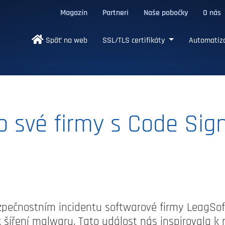
Magazín
Partneri
Naše pobočky
O nás
/TLS certifikáty
Späť na web
SSL/TLS certifikáty
Automatizá
 své firmy s Code Sig
ezpečnostním incidentu softwarové firmy LeagSoft
 k šíření malwaru. Tato událost nás inspirovala k