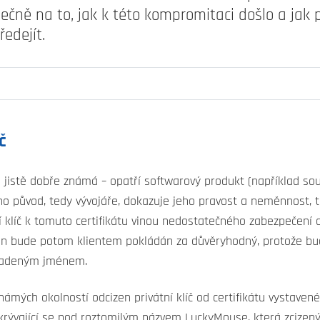
ečně na to, jak k této kompromitaci došlo a jak
edejít.
č
 jistě dobře známá – opatří softwarový produkt (například soub
jeho původ, tedy vývojáře, dokazuje jeho pravost a neměnnost,
 klíč k tomuto certifikátu vinou nedostatečného zabezpečení o
en bude potom klientem pokládán za důvěryhodný, protože bu
ukradeným jménem.
námých okolností odcizen privátní klíč od certifikátu vystave
ývající se pod roztomilým názvem LuckyMouse, která zcizený c