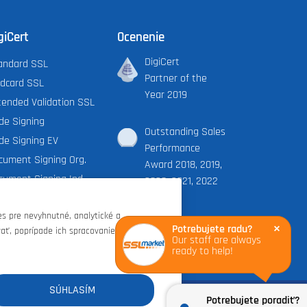
giCert
Ocenenie
DigiCert
andard SSL
Partner of the
ldcard SSL
Year 2019
tended Validation SSL
de Signing
Outstanding Sales
de Signing EV
Performance
cument Signing Org.
Award 2018, 2019,
cument Signing Ind.
2020, 2021, 2022
iCert X9 PKI
s pre nevyhnutné, analytické a
Potrebujete radu?
×
ať, poprípade ich spracovanie úplne
Our staff are always
ready to help!
FR
ES
IT
MX
SÚHLASÍM
hrana osobných údajov
|
Nastavenie cookies
|
©Zoner s.r.o.
Potrebujete poradiť?