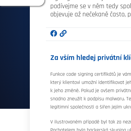
podívejme se v něm tedy spol
objevuje až nečekaně často, př
Za vším hledej privátní klí
Funkce code signing certifikátů je vám
který klientovi umožní identifikovat 
k jeho změně. Pokud je ovšem privátní
snadno zneužít k podpisu malwaru. T
legitimní společnosti a šířen jejím 
V ilustrovaném případě byl tak za nez
Pachatelem byla hackerská skupina ukr