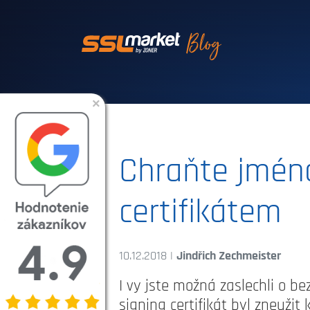
Dôveryhodné SSL
×
Chraňte jméno
certifikátem
10.12.2018 |
Jindřich Zechmeister
I vy jste možná zaslechli o b
signing certifikát byl zneužit