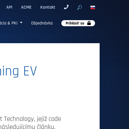
API
ACME
Kontakt
cia & PKI
Objednávka
Prihlásiť sa
ning EV
 Technology, jejíž code
 následujícímu článku,