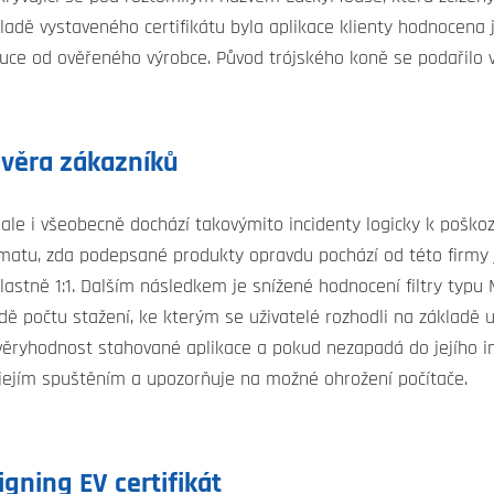
ákladě vystaveného certifikátu byla aplikace klienty hodnocena
ibuce od ověřeného výrobce. Původ trójského koně se podařilo
ůvěra zákazníků
ale i všeobecně dochází takovýmito incidenty logicky k poško
lematu, zda podepsané produkty opravdu pochází od této firmy
vlastně 1:1. Dalším následkem je snížené hodnocení filtry typu
ě počtu stažení, ke kterým se uživatelé rozhodli na základě 
věryhodnost stahované aplikace a pokud nezapadá do jejího in
 jejím spuštěním a upozorňuje na možné ohrožení počítače.
gning EV certifikát