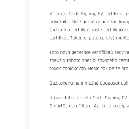
V čem je Code Signing EV certifikát re
privátního klíče běžně naprostou kompr
žadateli o certifikát zašle certifikač
certifikát. Token si poté čerstvý majit
Tato nová generace certifikátů tedy ne
zneužití tohoto specializovaného certi
token zablokován. Heslo tak nelze pr
Bez tokenu není možné podepsat aplika
Kromě toho, že užití Code Signing EV c
SmartScreen Filteru. Aplikace podeps