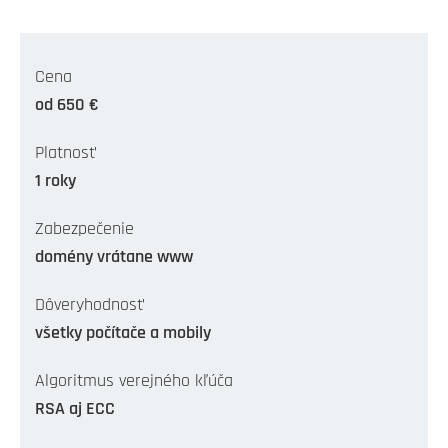
Cena
od 650 €
Platnosť
1 roky
Zabezpečenie
domény vrátane www
Dôveryhodnosť
všetky počítače a mobily
Algoritmus verejného kľúča
RSA aj ECC