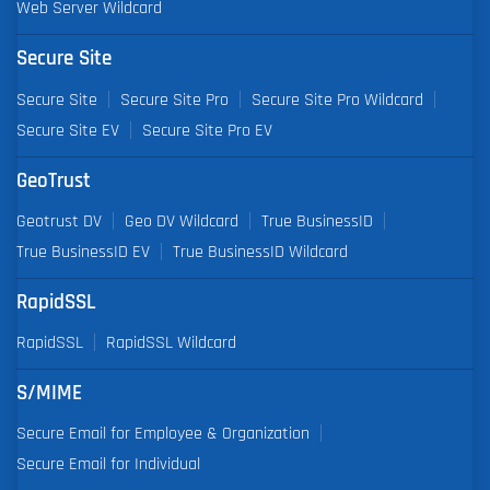
Web Server Wildcard
Secure Site
Secure Site
Secure Site Pro
Secure Site Pro Wildcard
Secure Site EV
Secure Site Pro EV
GeoTrust
Geotrust DV
Geo DV Wildcard
True BusinessID
True BusinessID EV
True BusinessID Wildcard
RapidSSL
RapidSSL
RapidSSL Wildcard
S/MIME
Secure Email for Employee & Organization
Secure Email for Individual