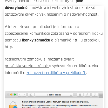
Všetky ponúkané SSL/TLS certifikáty sú
plne
dôveryhodné
a návštevníci webových stránok nie sú
obťažovaní akýmkoľvek hlásením o nedôveryhodnosti.
V internetovom prehliadači je informácia o
zabezpečenej komunikácii zobrazená v adresnom riadku
pomocou
ikonky zámočku
a písmenká "
s
" u protokolu
http.
rozkliknutím zámočku si môžeme overiť
prevádzkovateľa stránok
a vydavateľa certifikátu. Viac
informácií o
zobrazení certifikátu v prehliadači
.