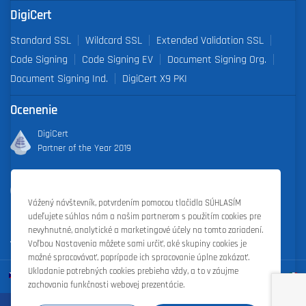
DigiCert
Standard SSL
Wildcard SSL
Extended Validation SSL
Code Signing
Code Signing EV
Document Signing Org.
Document Signing Ind.
DigiCert X9 PKI
Ocenenie
DigiCert
Partner of the Year 2019
Outstanding Sales Performance Award 2018, 2019, 2020, 2021,
2022
Vážený návštevník, potvrdením pomocou tlačidla SÚHLASÍM
udeľujete súhlas nám a našim partnerom s použitím cookies pre
nevyhnutné, analytické a marketingové účely na tomto zariadení.
Voľbou Nastavenia môžete sami určiť, aké skupiny cookies je
možné spracovávať, poprípade ich spracovanie úplne zakázať.
Ukladanie potrebných cookies prebieha vždy, a to v záujme
zachovania funkčnosti webovej prezentácie.