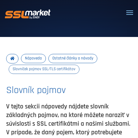
Dôveryhodné SSL/TLS certifikáty
Nápoveda
Ostatné články a návody
Slovníček pojmov SSL/TLS certifikátov
Slovník pojmov
V tejto sekcii nápovedy nájdete slovník
základných pojmov, na ktoré môžete naraziť v
súvislosti s SSL certifikátmi a našimi službami.
V prípade, že daný pojem, ktorý potrebujete