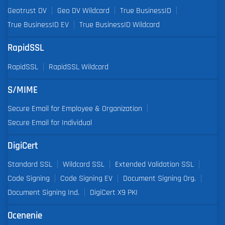
Geotrust DV
Geo DV Wildcard
True BusinessID
True BusinessID EV
True BusinessID Wildcard
RapidSSL
RapidSSL
RapidSSL Wildcard
S/MIME
Secure Email for Employee & Organization
Secure Email for Individual
DigiCert
Standard SSL
Wildcard SSL
Extended Validation SSL
Code Signing
Code Signing EV
Document Signing Org.
Document Signing Ind.
DigiCert X9 PKI
Ocenenie