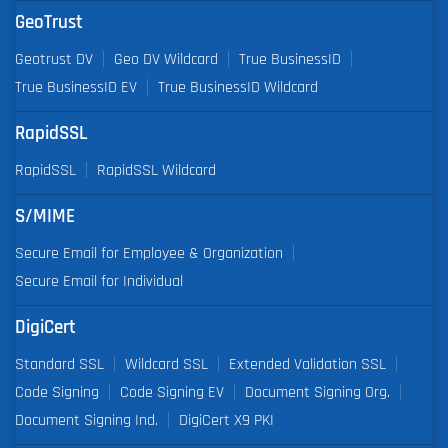
GeoTrust
Geotrust DV
Geo DV Wildcard
True BusinessID
True BusinessID EV
True BusinessID Wildcard
RapidSSL
RapidSSL
RapidSSL Wildcard
S/MIME
Secure Email for Employee & Organization
Secure Email for Individual
DigiCert
Standard SSL
Wildcard SSL
Extended Validation SSL
Code Signing
Code Signing EV
Document Signing Org.
Document Signing Ind.
DigiCert X9 PKI