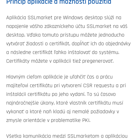
Princíp aplikácie a možnosti použitia
Aplikácia SSLmarket pre Windows desktop slúži na
napojenie vášho zákazníckeho účtu SSLmarket na váš
desktop. Vďaka tomuto prístupu môžete jednoducho
vytvárať žiadosti o certifikát, dopĺňať ich do objednávky
a následne certifikát ľahko inštalovať do systému.
Certifikáty môžete v aplikácii tiež pregenerovať.
Hlavným cieľom aplikácie je uľahčiť čas a prácu
majiteľovi certifikátu pri vytvorení CSR requestu a pri
inštalácii certifikátu po jeho vydaní. To sú časovo
najnáročnejšie úkony, ktoré vlastník certifikátu musí
vykonať a ktoré naň kladú aj nemalé požiadavky v
zmysle orientácie v problematike PKI.
Všetka komunikácia medzi SSLmarketom a aplikáciou