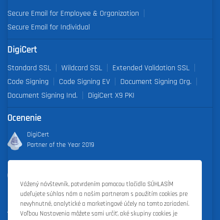
Secure Email for Employee & Organization
Secure Email for Individual
DigiCert
Standard SSL
Wildcard SSL
Extended Validation SSL
Code Signing
Code Signing EV
Document Signing Org.
Document Signing Ind.
DigiCert X9 PKI
Ocenenie
DigiCert
Partner of the Year 2019
Outstanding Sales Performance Award 2018, 2019, 2020, 2021,
2022
Vážený návštevník, potvrdením pomocou tlačidla SÚHLASÍM
udeľujete súhlas nám a našim partnerom s použitím cookies pre
nevyhnutné, analytické a marketingové účely na tomto zariadení.
Voľbou Nastavenia môžete sami určiť, aké skupiny cookies je