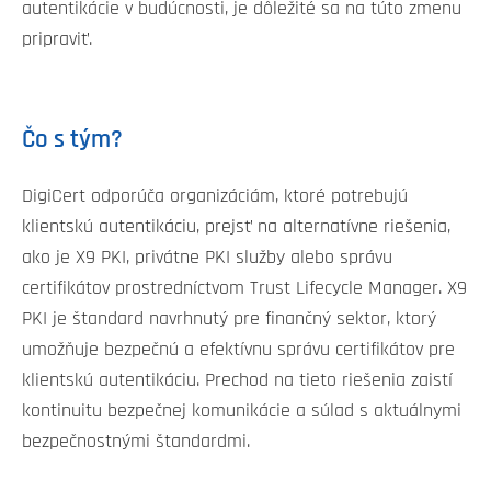
autentikácie v budúcnosti, je dôležité sa na túto zmenu
pripraviť.
Čo s tým?
DigiCert odporúča organizáciám, ktoré potrebujú
klientskú autentikáciu, prejsť na alternatívne riešenia,
ako je X9 PKI, privátne PKI služby alebo správu
certifikátov prostredníctvom Trust Lifecycle Manager. X9
PKI je štandard navrhnutý pre finančný sektor, ktorý
umožňuje bezpečnú a efektívnu správu certifikátov pre
klientskú autentikáciu. Prechod na tieto riešenia zaistí
kontinuitu bezpečnej komunikácie a súlad s aktuálnymi
bezpečnostnými štandardmi.