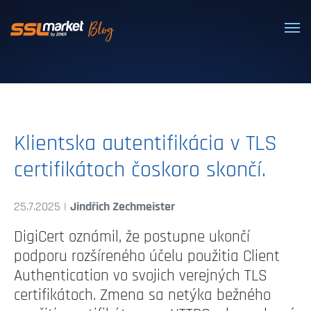
Dôveryhodné SSL/TLS certifikáty
Klientska autentifikácia v TLS
certifikátoch čoskoro skončí.
25.7.2025 |
Jindřich Zechmeister
DigiCert oznámil, že postupne ukončí
podporu rozšíreného účelu použitia Client
Authentication vo svojich verejných TLS
certifikátoch. Zmena sa netýka bežného