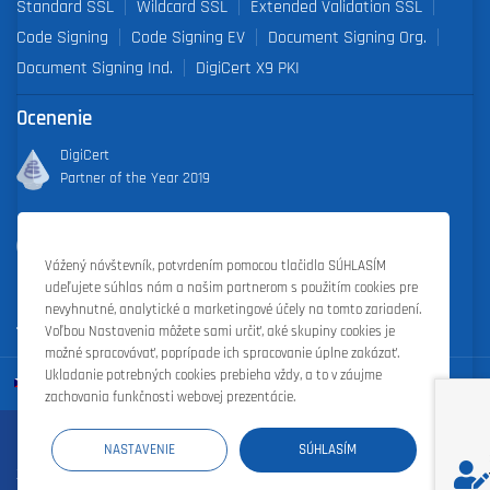
Standard SSL
Wildcard SSL
Extended Validation SSL
Code Signing
Code Signing EV
Document Signing Org.
Document Signing Ind.
DigiCert X9 PKI
Ocenenie
DigiCert
Partner of the Year 2019
Outstanding Sales Performance Award 2018, 2019, 2020, 2021,
2022
Vážený návštevník, potvrdením pomocou tlačidla SÚHLASÍM
udeľujete súhlas nám a našim partnerom s použitím cookies pre
nevyhnutné, analytické a marketingové účely na tomto zariadení.
Voľbou Nastavenia môžete sami určiť, aké skupiny cookies je
možné spracovávať, poprípade ich spracovanie úplne zakázať.
Ukladanie potrebných cookies prebieha vždy, a to v záujme
zachovania funkčnosti webovej prezentácie.
Registrácia domén
|
Webhosting
|
Webové stránky
|
Zoner Cloud
|
NASTAVENIE
SÚHLASÍM
Zoner Photo Studio
|
Zoner s.r.o.