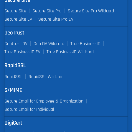
Secure Site
Secure Site
Secure Site Pro
Secure Site Pro Wildcard
Secure Site EV
Secure Site Pro EV
GeoTrust
Geotrust DV
Geo DV Wildcard
True BusinessID
True BusinessID EV
True BusinessID Wildcard
RapidSSL
RapidSSL
RapidSSL Wildcard
S/MIME
Secure Email for Employee & Organization
Secure Email for Individual
DigiCert