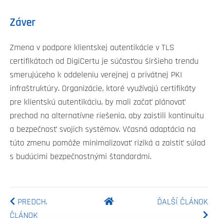
Záver
Zmena v podpore klientskej autentikácie v TLS
certifikátoch od DigiCertu je súčasťou širšieho trendu
smerujúceho k oddeleniu verejnej a privátnej PKI
infraštruktúry. Organizácie, ktoré využívajú certifikáty
pre klientskú autentikáciu, by mali začať plánovať
prechod na alternatívne riešenia, aby zaistili kontinuitu
a bezpečnosť svojich systémov. Včasná adaptácia na
túto zmenu pomôže minimalizovať riziká a zaistiť súlad
s budúcimi bezpečnostnými štandardmi.
PREDCH.
ĎALŠÍ ČLÁNOK
ČLÁNOK