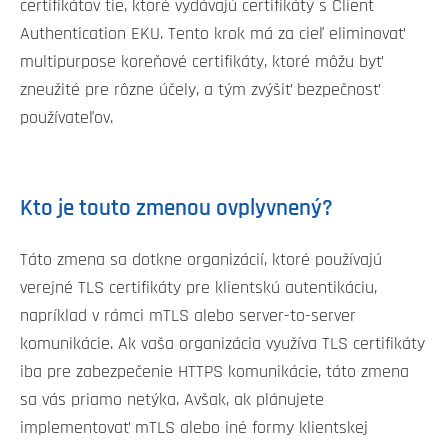
certifikátov tie, ktoré vydávajú certifikáty s Client
Authentication EKU. Tento krok má za cieľ eliminovať
multipurpose koreňové certifikáty, ktoré môžu byť
zneužité pre rôzne účely, a tým zvýšiť bezpečnosť
používateľov.
Kto je touto zmenou ovplyvnený?
Táto zmena sa dotkne organizácií, ktoré používajú
verejné TLS certifikáty pre klientskú autentikáciu,
napríklad v rámci mTLS alebo server-to-server
komunikácie. Ak vaša organizácia využíva TLS certifikáty
iba pre zabezpečenie HTTPS komunikácie, táto zmena
sa vás priamo netýka. Avšak, ak plánujete
implementovať mTLS alebo iné formy klientskej