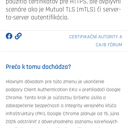
použitia certifikátov pre HTTPS, ale ovplyvní
scenáre ako je Mutual TLS (mTLS) či server-
to-server autentifikácia.
CERTIFIKAČNÍ AUTORITY A
CA/B FÓRUM
Prečo k tomu dochádza?
Hlavným dôvodom pre túto zmenu je ukončenie
podpory Client Authentication EKU v prehliadači Google
Chrome. Tento krok je súčasťou širšieho úsilia o
zabezpečenie bezpečnosti a integrity verejného kľúča
infraštruktúry (PKI). Google Chrome plánuje od 15. júna
2026 odstrániť z dôveryhodného zoznamu koreňových