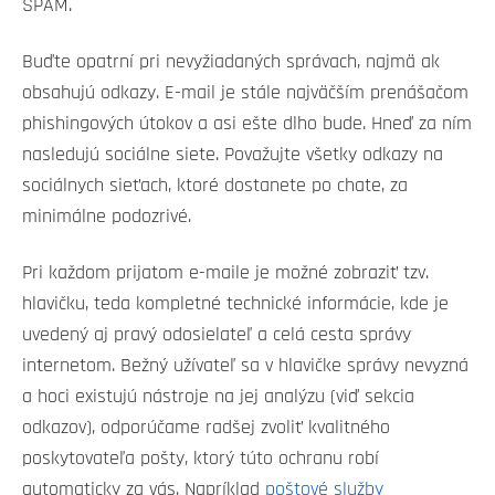
SPAM.
Buďte opatrní pri nevyžiadaných správach, najmä ak
obsahujú odkazy. E-mail je stále najväčším prenášačom
phishingových útokov a asi ešte dlho bude. Hneď za ním
nasledujú sociálne siete. Považujte všetky odkazy na
sociálnych sieťach, ktoré dostanete po chate, za
minimálne podozrivé.
Pri každom prijatom e-maile je možné zobraziť tzv.
hlavičku, teda kompletné technické informácie, kde je
uvedený aj pravý odosielateľ a celá cesta správy
internetom. Bežný užívateľ sa v hlavičke správy nevyzná
a hoci existujú nástroje na jej analýzu (viď sekcia
odkazov), odporúčame radšej zvoliť kvalitného
poskytovateľa pošty, ktorý túto ochranu robí
automaticky za vás. Napríklad
poštové služby