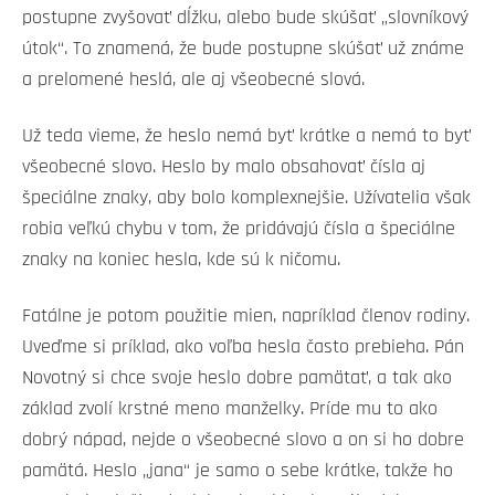
postupne zvyšovať dĺžku, alebo bude skúšať „slovníkový
útok“. To znamená, že bude postupne skúšať už známe
a prelomené heslá, ale aj všeobecné slová.
Už teda vieme, že heslo nemá byť krátke a nemá to byť
všeobecné slovo. Heslo by malo obsahovať čísla aj
špeciálne znaky, aby bolo komplexnejšie. Užívatelia však
robia veľkú chybu v tom, že pridávajú čísla a špeciálne
znaky na koniec hesla, kde sú k ničomu.
Fatálne je potom použitie mien, napríklad členov rodiny.
Uveďme si príklad, ako voľba hesla často prebieha. Pán
Novotný si chce svoje heslo dobre pamätať, a tak ako
základ zvolí krstné meno manželky. Príde mu to ako
dobrý nápad, nejde o všeobecné slovo a on si ho dobre
pamätá. Heslo „jana“ je samo o sebe krátke, takže ho