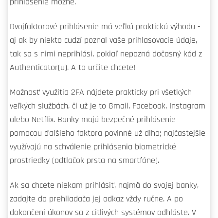
prihlásenie možné.
Dvojfaktorové prihlásenie má veľkú praktickú výhodu -
aj ak by niekto cudzí poznal vaše prihlasovacie údaje,
tak sa s nimi neprihlási, pokiaľ nepozná dočasný kód z
Authenticator(u). A to určite chcete!
Možnosť využitia 2FA nájdete prakticky pri všetkých
veľkých službách, či už je to Gmail, Facebook, Instagram
alebo Netflix. Banky majú bezpečné prihlásenie
pomocou ďalšieho faktora povinné už dlho; najčastejšie
využívajú na schválenie prihlásenia biometrické
prostriedky (odtlačok prsta na smartfóne).
Ak sa chcete niekam prihlásiť, najmä do svojej banky,
zadajte do prehliadača jej odkaz vždy ručne. A po
dokončení úkonov sa z citlivých systémov odhláste. V