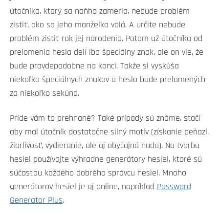
útočníka, ktorý sa naňho zameria, nebude problém
zistiť, ako sa jeho manželka volá. A určite nebude
problém zistiť rok jej narodenia. Potom už útočníka od
prelomenia hesla delí iba špeciálny znak, ale on vie, že
bude pravdepodobne na konci. Takže si vyskúša
niekoľko špeciálnych znakov a heslo bude prelomených
za niekoľko sekúnd.
Príde vám to prehnané? Také prípady sú známe, stačí
aby mal útočník dostatočne silný motív (získanie peňazí,
žiarlivosť, vydieranie, ale aj obyčajná nuda). Na tvorbu
hesiel používajte výhradne generátory hesiel, ktoré sú
súčasťou každého dobrého správcu hesiel. Mnoho
generátorov hesiel je aj online, napríklad
Password
Generator Plus
.