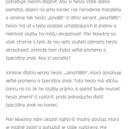
potrebuje niečím doplniť. Aby si heslo stále dobre
pamätal, doplní na jeho koniec rok narodenia manželky
a vznikne tak heslo „jana85“ či dlhší variant „jana1985“;
heslo má už v tejto podobe uchádzajúcich 8 znakov a
niektoré služby ho môžu akceptovať. Pán Novotný sa
však stretne s tým, že mu veľa služieb odmieta heslo
akceptovať, pretože tam chýba veľké písmeno a
špeciálny znak. Ako si poradia?
Vznikne ďalšia verzia hesla „Jana1985!“, ktorá obsahuje
veľké písmeno a špeciálny znak. Toto heslo má väčšiu
šancu na to, že ho služby prijmú. A pokiaľ bude musieť
heslo zmeniť či rozšíriť, pridá jednoducho ďalší
špeciálny znak na koniec.
Pán Novotný nám ukázal najhorší možný postup, ktorý
je možné zvoliť a bohužiaľ je stále rozšírený. Pre