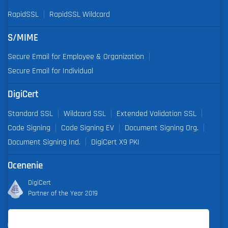
RapidSSL
RapidSSL Wildcard
S/MIME
Secure Email for Employee & Organization
Secure Email for Individual
DigiCert
Standard SSL
Wildcard SSL
Extended Validation SSL
Code Signing
Code Signing EV
Document Signing Org.
Document Signing Ind.
DigiCert X9 PKI
Ocenenie
DigiCert
Partner of the Year 2019
Outstanding Sales Performance Award 2018, 2019, 2020, 2021,