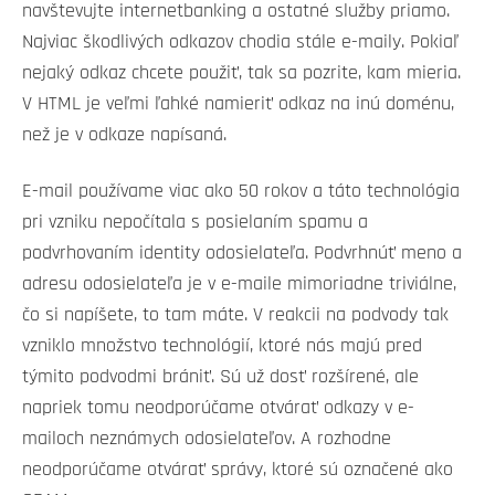
navštevujte internetbanking a ostatné služby priamo.
Najviac škodlivých odkazov chodia stále e-maily. Pokiaľ
nejaký odkaz chcete použiť, tak sa pozrite, kam mieria.
V HTML je veľmi ľahké namieriť odkaz na inú doménu,
než je v odkaze napísaná.
E-mail používame viac ako 50 rokov a táto technológia
pri vzniku nepočítala s posielaním spamu a
podvrhovaním identity odosielateľa. Podvrhnúť meno a
adresu odosielateľa je v e-maile mimoriadne triviálne,
čo si napíšete, to tam máte. V reakcii na podvody tak
vzniklo množstvo technológií, ktoré nás majú pred
týmito podvodmi brániť. Sú už dosť rozšírené, ale
napriek tomu neodporúčame otvárať odkazy v e-
mailoch neznámych odosielateľov. A rozhodne
neodporúčame otvárať správy, ktoré sú označené ako