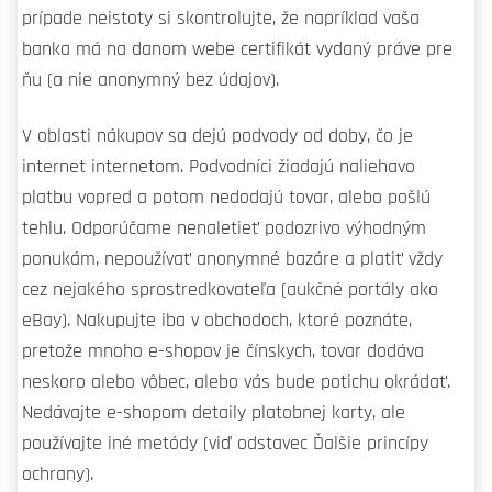
prípade neistoty si skontrolujte, že napríklad vaša
banka má na danom webe certifikát vydaný práve pre
ňu (a nie anonymný bez údajov).
V oblasti nákupov sa dejú podvody od doby, čo je
internet internetom. Podvodníci žiadajú naliehavo
platbu vopred a potom nedodajú tovar, alebo pošlú
tehlu. Odporúčame nenaletieť podozrivo výhodným
ponukám, nepoužívať anonymné bazáre a platiť vždy
cez nejakého sprostredkovateľa (aukčné portály ako
eBay). Nakupujte iba v obchodoch, ktoré poznáte,
pretože mnoho e-shopov je čínskych, tovar dodáva
neskoro alebo vôbec, alebo vás bude potichu okrádať.
Nedávajte e-shopom detaily platobnej karty, ale
používajte iné metódy (viď odstavec Ďalšie princípy
ochrany).