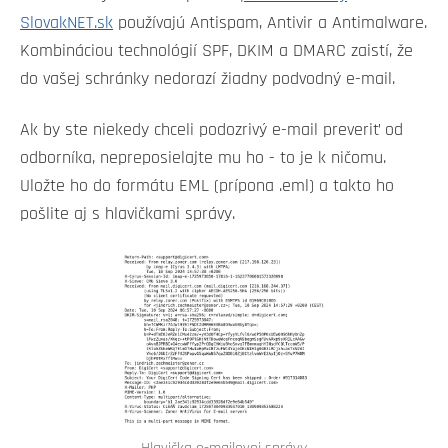
SlovakNET.sk
používajú Antispam, Antivir a Antimalware.
Kombináciou technológií SPF, DKIM a DMARC zaistí, že
do vašej schránky nedorazí žiadny podvodný e-mail.
Ak by ste niekedy chceli podozrivý e-mail preveriť od
odborníka, nepreposielajte mu ho - to je k ničomu.
Uložte ho do formátu EML (prípona .eml) a takto ho
pošlite aj s hlavičkami správy.
Hlavička e-mailovej správy