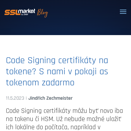
Dôveryhodné SSL/TLS certifikáty
Code Signing certifikáty na
tokene? S nami v pokoji as
tokenom zadarmo
11.5.2023 |
Jindřich Zechmeister
Code Signing certifikáty môžu byť novo iba
na tokenu či HSM. Už nebude možné uložiť
ich lokálne do počítača, napríklad v