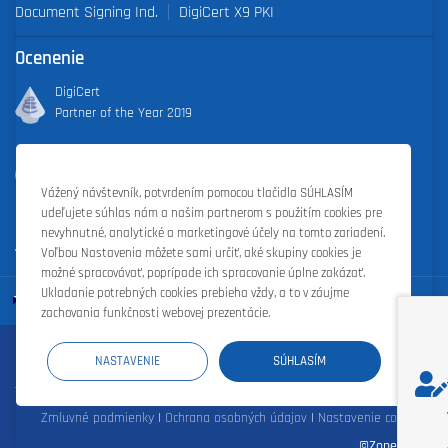
Document Signing Ind.
DigiCert X9 PKI
Ocenenie
DigiCert
Partner of the Year 2019
Outstanding Sales Performance Award 2018, 2019, 2020, 2021,
2022
Vážený návštevník, potvrdením pomocou tlačidla SÚHLASÍM
udeľujete súhlas nám a našim partnerom s použitím cookies pre
nevyhnutné, analytické a marketingové účely na tomto zariadení.
Voľbou Nastavenia môžete sami určiť, aké skupiny cookies je
možné spracovávať, poprípade ich spracovanie úplne zakázať.
Ukladanie potrebných cookies prebieha vždy, a to v záujme
zachovania funkčnosti webovej prezentácie.
Registrácia domén
|
Webhosting
|
Webové stránky
|
Zoner Cloud
|
NASTAVENIE
SÚHLASÍM
Zoner Photo Studio
|
Zoner s.r.o.
Zmluvné podmienky
|
Ochrana osobných údajov
|
Nastavenie cookies
|
©Zoner s.r.o.