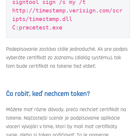
signtool sign /s my /t
http://timestamp.verisign.com/scr
ipts/timestamp.dll
C:pracetest.exe
Podepisovanie zostáva stále jednoduché. Ak pre podpis
vyberáte certifikát zo zoznamu (dialóg systému), tak
tam bude certifikát na tokene tiež vidieť.
Čo robiť, keď nechcem token?
Môžete mať rôzne dôvody, prečo nechcieť certifikát na
tokene. Najčastejší scenár je podpisovanie aplikácie
viacerí vývojári v tíme, ktorí by mali mať certifikáty
svoje, alebo si token požičiavať. To je pomerne