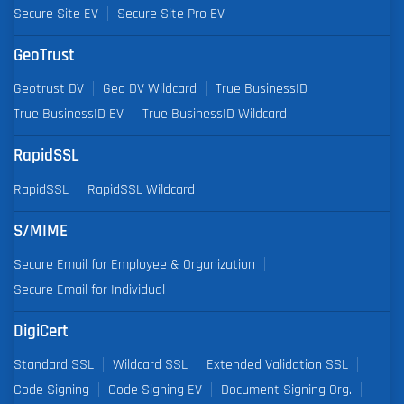
Secure Site EV
Secure Site Pro EV
GeoTrust
Geotrust DV
Geo DV Wildcard
True BusinessID
True BusinessID EV
True BusinessID Wildcard
RapidSSL
RapidSSL
RapidSSL Wildcard
S/MIME
Secure Email for Employee & Organization
Secure Email for Individual
DigiCert
Standard SSL
Wildcard SSL
Extended Validation SSL
Code Signing
Code Signing EV
Document Signing Org.