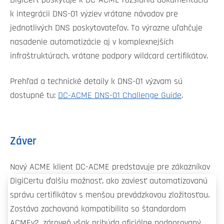
DigiCert poskytuje k DC-ACME rozsiahlu dokumentáciu
k integrácii DNS-01 výziev vrátane návodov pre
jednotlivých DNS poskytovateľov. To výrazne uľahčuje
nasadenie automatizácie aj v komplexnejších
infraštruktúrach, vrátane podpory wildcard certifikátov.
Prehľad a technické detaily k DNS-01 výzvam sú
dostupné tu:
DC-ACME DNS-01 Challenge Guide
.
Záver
Nový ACME klient DC-ACME predstavuje pre zákazníkov
DigiCertu ďalšiu možnosť, ako zaviesť automatizovanú
správu certifikátov s menšou prevádzkovou zložitosťou.
Zostáva zachovaná kompatibilita so štandardom
ACMEv2, zároveň však pribúda oficiálne podporovaný