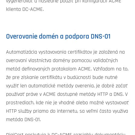
vygenerovať a následne použiť pri konfigurácii ACME
klienta DC-ACME.
Overovanie domén a podpora DNS-01
Automatizácia vystavovania certifikátov je založená na
overovaní vlastníctva domény pomocou validačných
metód definovaných protokolom ACME. Vzhľadom na to,
že pre získanie certifikátu v budúcnosti bude nutné
využiť len automatické metódy overenia, je dobré začať
používať práve v ACME dostupné metódy HTTP a DNS. V
prostrediach, kde nie je vhodné alebo možné vystavovať
HTTP služby priamo do internetu, sa veľmi často využíva
metóda DNS-01.