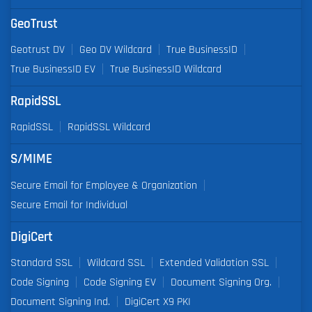
GeoTrust
Geotrust DV
Geo DV Wildcard
True BusinessID
True BusinessID EV
True BusinessID Wildcard
RapidSSL
RapidSSL
RapidSSL Wildcard
S/MIME
Secure Email for Employee & Organization
Secure Email for Individual
DigiCert
Standard SSL
Wildcard SSL
Extended Validation SSL
Code Signing
Code Signing EV
Document Signing Org.
Document Signing Ind.
DigiCert X9 PKI