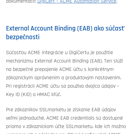
dokumentácii:
DigiCert – ACME Automation Service
.
External Account Binding (EAB) ako súčasť
bezpečnosti
Súčasťou ACME integrácie u DigiCertu je použitie
mechanizmu External Account Binding (EAB). Ten slúži
na bezpečné prepojenie ACME účtu s konkrétnym
zákazníckym oprávnením a produktovým nastavením.
Pri registrácii ACME účtu sa používa dvojica údajov –
Key ID (KID) a HMAC kľúč.
Pre zákazníkov SSLmarketu je získanie EAB údajov
veľmi jednoduché. ACME EAB credentials sú dostupné
priamo v zákazníckom účte SSLmarketu, kde ich možno