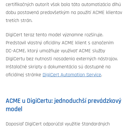
certifikačných autorít však bola táto automatizácia dlhú
dobu postavená predovšetkým na použití ACME klientov
tretích strán.
DigiCert teraz tento model významne rozširuje.
Predstavil vlastný oficiálny ACME klient s označením
DC-ACME, ktorý umožňuje využívať ACME služby
DigiCertu bez nutnosti nasadenia externých nástrojov.
Inštalačné skripty a dokumentácia sú dostupné na
oficiálnej stránke
DigiCert Automation Service
.
ACME u DigiCertu: jednoduchší prevádzkový
model
Doposiaľ DigiCert odporúčal využitie štandardných