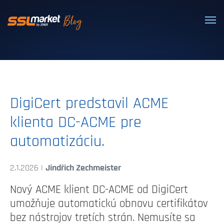
Dôveryhodné SSL/TLS certifikáty
DigiCert predstavil ACME
klienta DC-ACME pre
automatizáciu.
2.1.2026 |
Jindřich Zechmeister
Nový ACME klient DC-ACME od DigiCert
umožňuje automatickú obnovu certifikátov
bez nástrojov tretích strán. Nemusíte sa