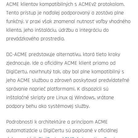
ACME klientov kompatibilných s ACMEv2 protokolom.
Tento prístup je naďalej podporovaný a zostáva plne
funkčný. V praxi však znamenal nutnosť voľby vhodného
klienta, jeho inštaláciu, údržbu a integráciu do
prevádzkového prostredia.
DC-ACME predstavuje alternatívu, ktorá tieto kroky
zjednocuje. Ide o oficiálny ACME klient priamo od
DigiCertu, navrhnutý tak, aby bol plne kompatibilný s
jeho ACME službou a zároveň poskytoval predvídateľné
správanie naprieč platformami. K dispozícii sú
inštalačné skripty pre Linux aj Windows, vrátane
podpory behu ako systémovej služby.
Podrobnosti k architektúre a princípom ACME
automatizácie u DigiCertu sú popísané v oficiálnej