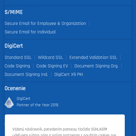
S/MIME
Secure Email for Employee & Organization
Secure Email for Individual
DigiCert
Standard SSL
Wildcard SSL
Extended Validation SSL
Code Signing
Code Signing EV
Document Signing Org.
Document Signing Ind.
DigiCert X9 PKI
Ocenenie
DigiCert
Partner of the Year 2019
Outstanding Sales Performance Award 2018, 2019, 2020, 2021,
2022
Vážený návštevník, potvrdením pomocou tlačidla SÚHLASÍM
udeľujete súhlas nám a našim partnerom s použitím cookies pre