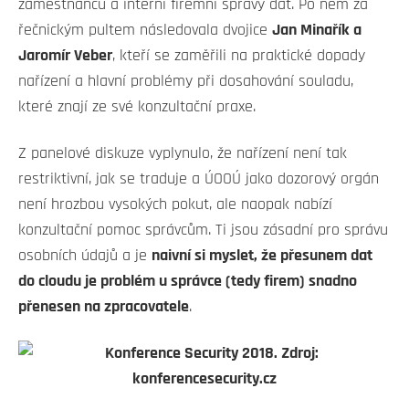
zaměstnanců a interní firemní správy dat. Po něm za
řečnickým pultem následovala dvojice
Jan Minařík a
Jaromír Veber
, kteří se zaměřili na praktické dopady
nařízení a hlavní problémy při dosahování souladu,
které znají ze své konzultační praxe.
Z panelové diskuze vyplynulo, že nařízení není tak
restriktivní, jak se traduje a ÚOOÚ jako dozorový orgán
není hrozbou vysokých pokut, ale naopak nabízí
konzultační pomoc správcům. Ti jsou zásadní pro správu
osobních údajů a je
naivní si myslet, že přesunem dat
do cloudu je problém u správce (tedy firem) snadno
přenesen na zpracovatele
.