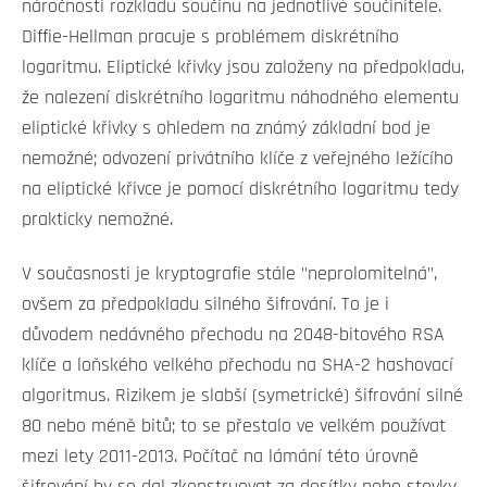
náročnosti rozkladu součinu na jednotlivé součinitele.
Diffie-Hellman pracuje s problémem diskrétního
logaritmu. Eliptické křivky jsou založeny na předpokladu,
že nalezení diskrétního logaritmu náhodného elementu
eliptické křivky s ohledem na známý základní bod je
nemožné; odvození privátního klíče z veřejného ležícího
na eliptické křivce je pomocí diskrétního logaritmu tedy
prakticky nemožné.
V současnosti je kryptografie stále "neprolomitelná",
ovšem za předpokladu silného šifrování. To je i
důvodem nedávného přechodu na 2048-bitového RSA
klíče a loňského velkého přechodu na SHA-2 hashovací
algoritmus. Rizikem je slabší (symetrické) šifrování silné
80 nebo méně bitů; to se přestalo ve velkém používat
mezi lety 2011-2013. Počítač na lámání této úrovně