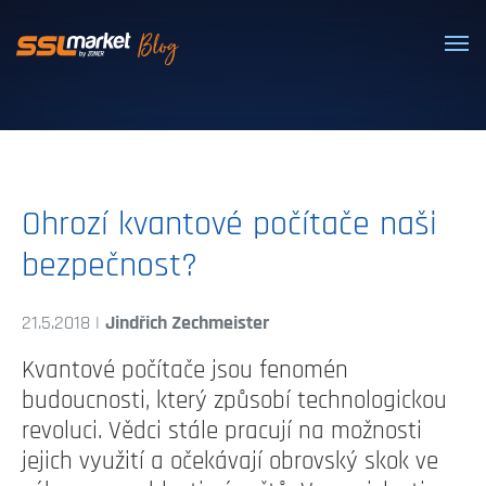
Dôveryhodné SSL/TLS certifikáty
Ohrozí kvantové počítače naši
bezpečnost?
21.5.2018 |
Jindřich Zechmeister
Kvantové počítače jsou fenomén
budoucnosti, který způsobí technologickou
revoluci. Vědci stále pracují na možnosti
jejich využití a očekávají obrovský skok ve