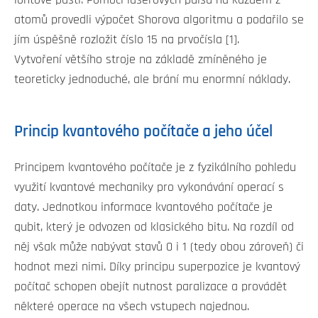
iontové pasti. Pomocí laserových pulsů na každém z
atomů provedli výpočet Shorova algoritmu a podařilo se
jím úspěšně rozložit číslo 15 na prvočísla [1].
Vytvoření většího stroje na základě zmíněného je
teoreticky jednoduché, ale brání mu enormní náklady.
Princip kvantového počítače a jeho účel
Principem kvantového počítače je z fyzikálního pohledu
využití kvantové mechaniky pro vykonávání operací s
daty. Jednotkou informace kvantového počítače je
qubit, který je odvozen od klasického bitu. Na rozdíl od
něj však může nabývat stavů 0 i 1 (tedy obou zároveň) či
hodnot mezi nimi. Díky principu superpozice je kvantový
počítač schopen obejít nutnost paralizace a provádět
některé operace na všech vstupech najednou.