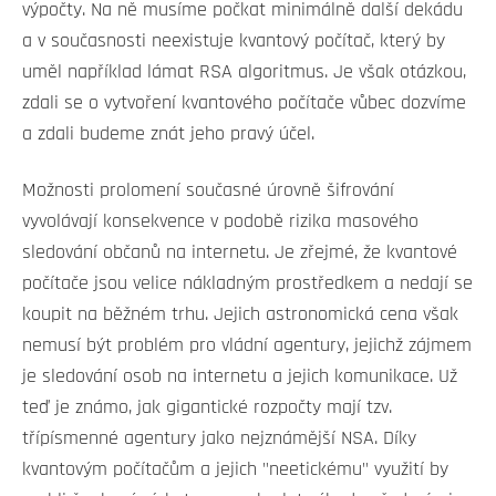
výpočty. Na ně musíme počkat minimálně další dekádu
a v současnosti neexistuje kvantový počítač, který by
uměl například lámat RSA algoritmus. Je však otázkou,
zdali se o vytvoření kvantového počítače vůbec dozvíme
a zdali budeme znát jeho pravý účel.
Možnosti prolomení současné úrovně šifrování
vyvolávají konsekvence v podobě rizika masového
sledování občanů na internetu. Je zřejmé, že kvantové
počítače jsou velice nákladným prostředkem a nedají se
koupit na běžném trhu. Jejich astronomická cena však
nemusí být problém pro vládní agentury, jejichž zájmem
je sledování osob na internetu a jejich komunikace. Už
teď je známo, jak gigantické rozpočty mají tzv.
třípísmenné agentury jako nejznámější NSA. Díky
kvantovým počítačům a jejich "neetickému" využití by