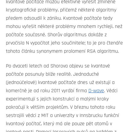
kvantové počítače můžou efektivně vyřešit zmíněné
kryptografické problémy, přičemž některé algoritmy
předem odsoudil k zániku. Kvantové počítače tedy
mohou vyřešit některé problémy mnohem rychleji, než
počítače současné. Shorův algoritmus dokáže z
prvočísla N vypočítat jeho součinitele; to je pro čtenáře
tohoto článku synonymem prolomení RSA algoritmu.
Po dvaceti letech od Shorova objevu se kvantové
počítače posunuly blíže realitě. Jednoduché
(jednoúčelové) kvantové počítače dnes už existují a
komerčně je od roku 2011 vyrábí firma
D-wave
. Vědci
experimentují s jejich konstrukcí a malými kroky
pokračují k větším projektům. V březnu tohoto roku
sestrojili vědci z MIT a univerzity v Innsbrucku funkční
kvantový počítač, který má ale pouze pět atomů v