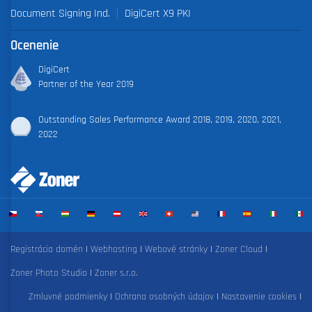
Document Signing Ind.
DigiCert X9 PKI
Ocenenie
DigiCert
Partner of the Year 2019
Outstanding Sales Performance Award 2018, 2019, 2020, 2021,
2022
Registrácia domén
|
Webhosting
|
Webové stránky
|
Zoner Cloud
|
Zoner Photo Studio
|
Zoner s.r.o.
Zmluvné podmienky
|
Ochrana osobných údajov
|
Nastavenie cookies
|