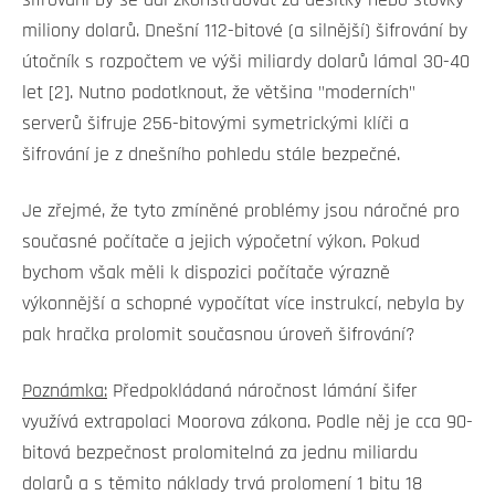
šifrování by se dal zkonstruovat za desítky nebo stovky
miliony dolarů. Dnešní 112-bitové (a silnější) šifrování by
útočník s rozpočtem ve výši miliardy dolarů lámal 30-40
let [2]. Nutno podotknout, že většina "moderních"
serverů šifruje 256-bitovými symetrickými klíči a
šifrování je z dnešního pohledu stále bezpečné.
Je zřejmé, že tyto zmíněné problémy jsou náročné pro
současné počítače a jejich výpočetní výkon. Pokud
bychom však měli k dispozici počítače výrazně
výkonnější a schopné vypočítat více instrukcí, nebyla by
pak hračka prolomit současnou úroveň šifrování?
Poznámka:
Předpokládaná náročnost lámání šifer
využívá extrapolaci Moorova zákona. Podle něj je cca 90-
bitová bezpečnost prolomitelná za jednu miliardu
dolarů a s těmito náklady trvá prolomení 1 bitu 18