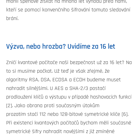
mohli špehové získat na mnoho let výhodu před námi,
kteří se pomocí konvenčního šifrování tomuto sledování
brání.
Výzva, nebo hrozba? Uvidíme za 16 let
Zničí kvantové počítače naši bezpečnost už za 16 let? Na
to si musíme počkat. Už teď je však zřejmé, že
algoritmy RSA, DSA, ECDSA a ECDH budeme muset
nahradit silnějšími. U AES a SHA-2/3 postačí
prodloužení klíčů a výstupu v případě hashovacích funkcí
[2]. Jako obrana proti současným útokům
prozatím stačí 112 nebo 128-bitové symetrické klíče [6].
Při existenci kvantových počítačů bychom měli současné
symetrické šifry nahradit novějšími z již zmíněné