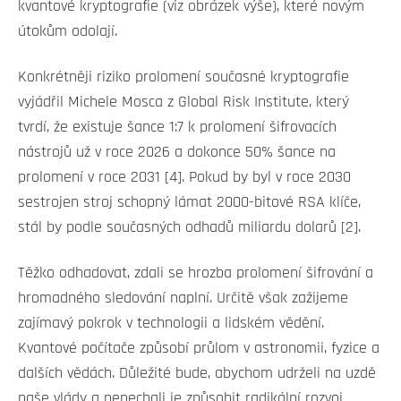
kvantové kryptografie (viz obrázek výše), které novým
útokům odolají.
Konkrétněji riziko prolomení současné kryptografie
vyjádřil Michele Mosca z Global Risk Institute, který
tvrdí, že existuje šance 1:7 k prolomení šifrovacích
nástrojů už v roce 2026 a dokonce 50% šance na
prolomení v roce 2031 [4]. Pokud by byl v roce 2030
sestrojen stroj schopný lámat 2000-bitové RSA klíče,
stál by podle současných odhadů miliardu dolarů [2].
Těžko odhadovat, zdali se hrozba prolomení šifrování a
hromadného sledování naplní. Určitě však zažijeme
zajímavý pokrok v technologii a lidském vědění.
Kvantové počítače způsobí průlom v astronomii, fyzice a
dalších vědách. Důležité bude, abychom udrželi na uzdě
naše vlády a nenechali je způsobit radikální rozvoj