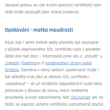
alespoň jednou za rok! Kratší platnost certifikátů nám
tedy může posloužit jako vítaná prevence.
Opakování - matka moudrosti
Kauz, kdy i velmi známé weby přestaly být dostupné
z důvodu expirovaného SSL certifikátu bylo v poslední
době více než dost – informovali jsme vás o „ostudě“ u
LinkedIn
,
Pokémon
u
či
konzervativní strany Velké
Británie
. Zejména v rámci velkých společností může i
tak důležitý krok jako je obnova SSL certifikátu
„zapadnout“ – ať už střídáním odpovědných osob nebo
jednoduše z důvodu, že úkony, které neděláme
pravidelně, prostě zapomínáme. Náš
SSLmarket
vás na
blížící se expiraci vašeho certifikátu samozřejmě zavčas