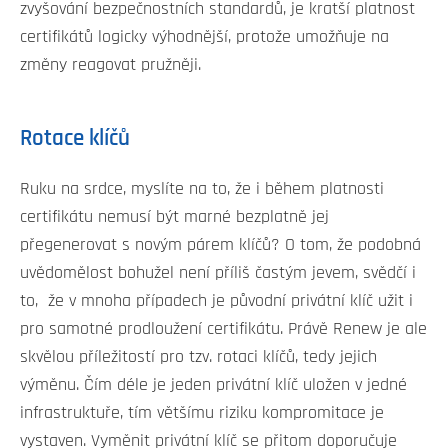
zvyšování bezpečnostních standardů, je kratší platnost
certifikátů logicky výhodnější, protože umožňuje na
změny reagovat pružněji.
Rotace klíčů
Ruku na srdce, myslíte na to, že i během platnosti
certifikátu nemusí být marné bezplatně jej
přegenerovat s novým párem klíčů? O tom, že podobná
uvědomělost bohužel není příliš častým jevem, svědčí i
to, že v mnoha případech je původní privátní klíč užit i
pro samotné prodloužení certifikátu. Právě Renew je ale
skvělou příležitostí pro tzv. rotaci klíčů, tedy jejich
výměnu. Čím déle je jeden privátní klíč uložen v jedné
infrastruktuře, tím většímu riziku kompromitace je
vystaven. Vyměnit privátní klíč se přitom doporučuje