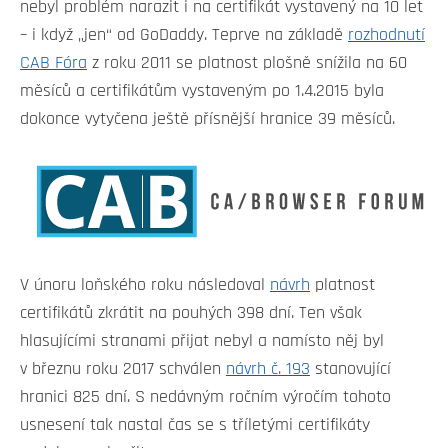
nebyl problém narazit i na certifikát vystavený na 10 let
– i když „jen“ od GoDaddy. Teprve na základě
rozhodnutí
CAB Fóra
z roku 2011 se platnost plošně snížila na 60
měsíců a certifikátům vystaveným po 1.4.2015 byla
dokonce vytyčena ještě přísnější hranice 39 měsíců.
V únoru loňského roku následoval
návrh
platnost
certifikátů zkrátit na pouhých 398 dní. Ten však
hlasujícími stranami přijat nebyl a namísto něj byl
v březnu roku 2017 schválen
návrh č. 193
stanovující
hranici 825 dní. S nedávným ročním výročím tohoto
usnesení tak nastal čas se s tříletými certifikáty