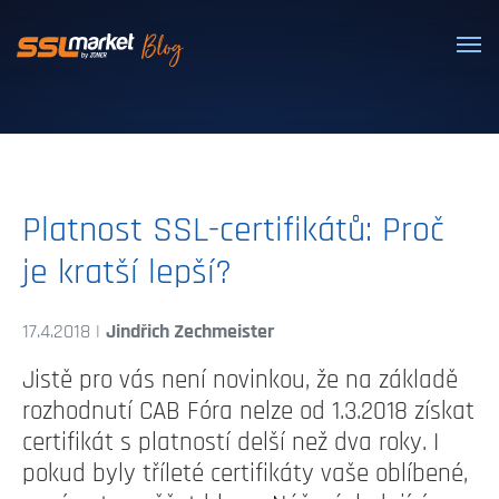
Dôveryhodné SSL/TLS certifikáty
Platnost SSL-certifikátů: Proč
je kratší lepší?
17.4.2018 |
Jindřich Zechmeister
Jistě pro vás není novinkou, že na základě
rozhodnutí CAB Fóra nelze od 1.3.2018 získat
certifikát s platností delší než dva roky. I
pokud byly tříleté certifikáty vaše oblíbené,