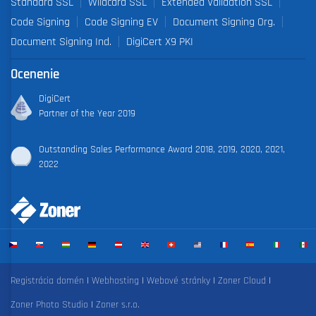
Standard SSL
Wildcard SSL
Extended Validation SSL
Code Signing
Code Signing EV
Document Signing Org.
Document Signing Ind.
DigiCert X9 PKI
Ocenenie
DigiCert
Partner of the Year 2019
Outstanding Sales Performance Award 2018, 2019, 2020, 2021,
2022
Registrácia domén
|
Webhosting
|
Webové stránky
|
Zoner Cloud
|
Zoner Photo Studio
|
Zoner s.r.o.