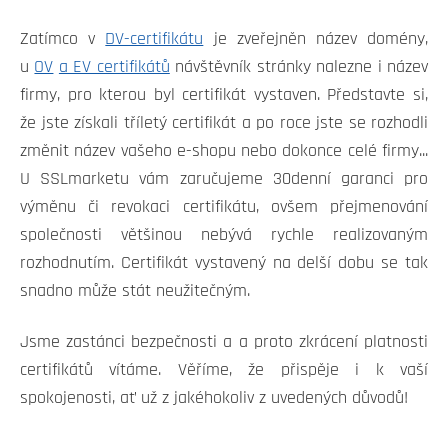
Zatímco v
DV-certifikátu
je zveřejněn název domény,
u
OV
a EV certifikátů
návštěvník stránky nalezne i název
firmy, pro kterou byl certifikát vystaven. Představte si,
že jste získali tříletý certifikát a po roce jste se rozhodli
změnit název vašeho e-shopu nebo dokonce celé firmy...
U SSLmarketu vám zaručujeme 30denní garanci pro
výměnu či revokaci certifikátu, ovšem přejmenování
společnosti většinou nebývá rychle realizovaným
rozhodnutím. Certifikát vystavený na delší dobu se tak
snadno může stát neužitečným.
Jsme zastánci bezpečnosti a a proto zkrácení platnosti
certifikátů vítáme. Věříme, že přispěje i k vaší
spokojenosti, ať už z jakéhokoliv z uvedených důvodů!