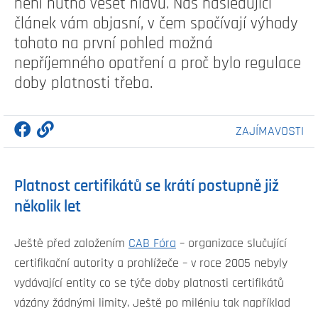
není nutno věšet hlavu. Náš následující
článek vám objasní, v čem spočívají výhody
tohoto na první pohled možná
nepříjemného opatření a proč bylo regulace
doby platnosti třeba.
ZAJÍMAVOSTI
Platnost certifikátů se krátí postupně již
několik let
Ještě před založením
CAB Fóra
– organizace slučující
certifikační autority a prohlížeče – v roce 2005 nebyly
vydávající entity co se týče doby platnosti certifikátů
vázány žádnými limity. Ještě po miléniu tak například