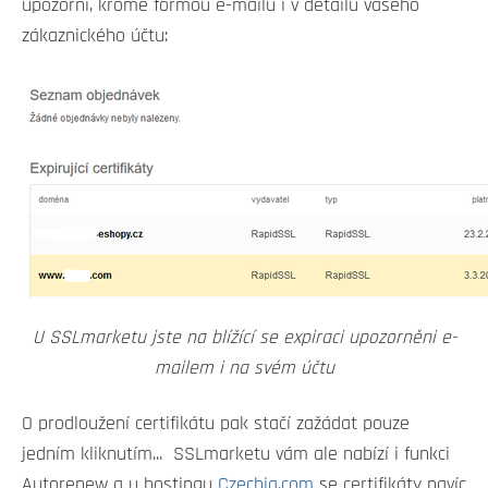
upozorní, kromě formou e-mailu i v detailu vašeho
zákaznického účtu:
U SSLmarketu jste na blížící se expiraci upozorněni e-
mailem i na svém účtu
O prodloužení certifikátu pak stačí zažádat pouze
jedním kliknutím... SSLmarketu vám ale nabízí i funkci
Autorenew a u hostingu
Czechia.com
se certifikáty navíc