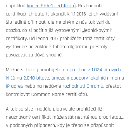
například
konec SHA-1 certifikátů
. Rozhodnutí
certifikačních autorit ukončit k 1.1.2016 jejich vydávání
šlo jedině přijmout, ale mnohým z nás tak vznikla
otázka, co si počít s již vystavenými „jedničkovými“
certifikáty. Od ledna 2017 prohlížeče totiž certifikáty
vystavené na základě tohoto algoritmu přestaly
považovat za důvěryhodné.
Možná si také pamatujete na
přechod z 1.024 bitových
klíčů na 2.048 bitové
,
omezení podpory lokálních jmen a
IP adres
nebo na nedávné
rozhodnutí Chromu
, přestat
kontrolovat Common Name certifikátů.
A tak se sice i nadále platný, ale prohlížeči již
neuznávaný certifikát může stát nechtěnou proprietou...
V podobných případech, kdy je třeba se přizpůsobit