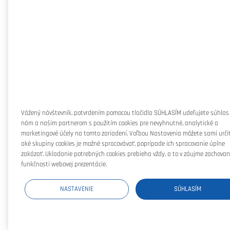
Vážený návštevník, potvrdením pomocou tlačidla SÚHLASÍM udeľujete súhlas
nám a našim partnerom s použitím cookies pre nevyhnutné, analytické a
marketingové účely na tomto zariadení. Voľbou Nastavenia môžete sami určiť
aké skupiny cookies je možné spracovávať, poprípade ich spracovanie úplne
zakázať. Ukladanie potrebných cookies prebieha vždy, a to v záujme zachovan
funkčnosti webovej prezentácie.
NASTAVENIE
SÚHLASÍM