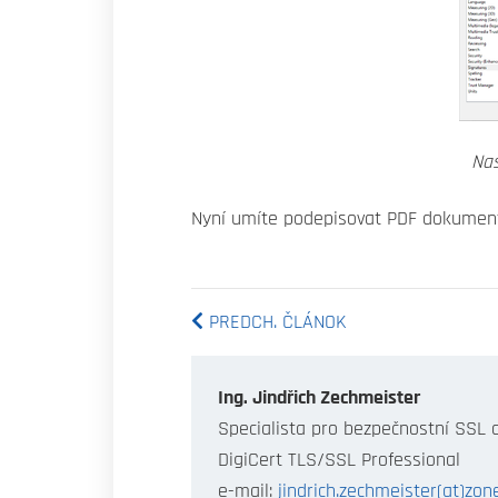
Nas
Nyní umíte podepisovat PDF dokumenty 
PREDCH. ČLÁNOK
Ing. Jindřich Zechmeister
Specialista pro bezpečnostní SSL c
DigiCert TLS/SSL Professional
e-mail:
jindrich.zechmeister(at)zone