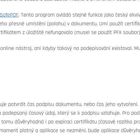
iSafePDF
. Tento program ovládá stejné funkce jako český ekviva
jeho přesné umístění (polohu) v dokumentu. Umí použít certifiká
ifikátem z úložiště nefungovalo (musel se použít PFX soubor)
online nástroj, ani kdyby takový na podepisování existoval. M
uje potvrdit čas podpisu dokumentu, nebo čas jeho vytvořen
podepsaný časový údaj, který se k podpisu vztahuje. Pro podp
y tomu důvěryhodná i po expiraci certifikátu (časové razítko pr
n moment platný a aplikace se nezmění, bude aplikace důvěryh