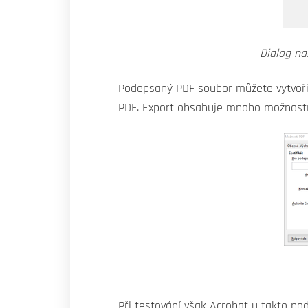
Dialog na
Podepsaný PDF soubor můžete vytvořit 
PDF. Export obsahuje mnoho možností a
Při testování však Acrobat u takto p