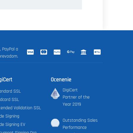
, PayPal a
prevodom.
giCert
Ocenenie
DigiCert
andard SSL
Partner of the
ldcard SSL
Year 2019
tended Validation SSL
de Signing
Outstanding Sales
de Signing EV
Performance
cument Signing Org.