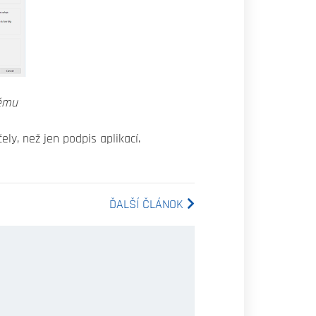
tému
ly, než jen podpis aplikací.
ĎALŠÍ ČLÁNOK