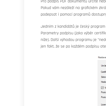
Pro podpis PDF dokumentů určitě nebu
Pokud vám nezáleží na grafickém zkr
podepsat i pomocí programů dostupn
Jedním z kandidátů je český progra
Parametry podpisu (jako výběr certifik
níže). Další výhodou programu je "ned
jen fakt, že se po každém podpisu otev