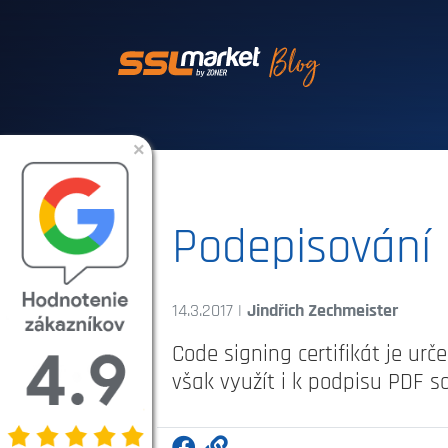
Dôveryhodné SSL
×
Podepisování 
14.3.2017 |
Jindřich Zechmeister
Code signing certifikát je urč
však využít i k podpisu PDF s