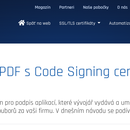
Magazín
Partneri
Naše pobočky
O nás
/TLS certifikáty
Späť na web
SSL/TLS certifikáty
Automatizá
PDF s Code Signing cer
en pro podpis aplikací, které vývojář vydává a u
ouborů za vaši firmu. V dnešním návodu se podív