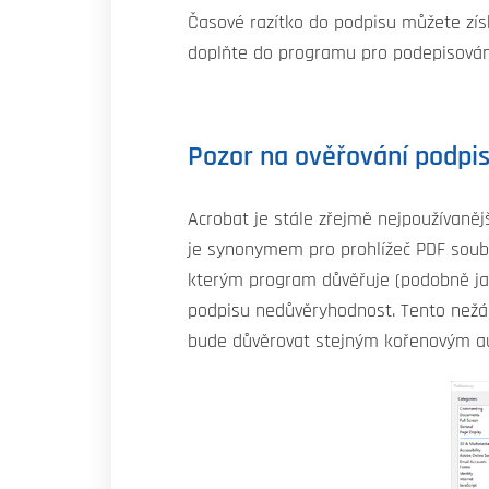
Časové razítko do podpisu můžete zís
doplňte do programu pro podepisování)
Pozor na ověřování podpi
Acrobat je stále zřejmě nejpoužívaněj
je synonymem pro prohlížeč PDF soubo
kterým program důvěřuje (podobně jak
podpisu nedůvěryhodnost. Tento nežádo
bude důvěrovat stejným kořenovým au