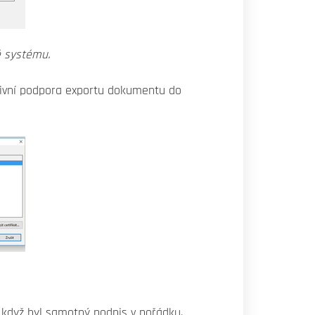
ě systému.
ativní podpora exportu dokumentu do
 když byl samotný podpis v pořádku.