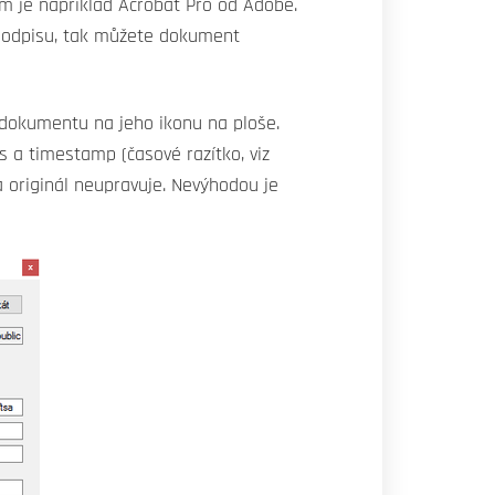
m je například Acrobat Pro od Adobe.
podpisu, tak můžete dokument
 dokumentu na jeho ikonu na ploše.
s a timestamp (časové razítko, viz
a originál neupravuje. Nevýhodou je