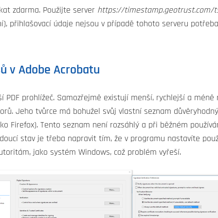
kat zdarma. Použijte server
https://timestamp.geotrust.com/
, přihlašovací údaje nejsou v případě tohoto serveru potřeba
sů v Adobe Acrobatu
ší PDF prohlížeč. Samozřejmě existují menší, rychlejší a méně
rů. Jeho tvůrce má bohužel svůj vlastní seznam důvěryhodných
o Firefox). Tento seznam není rozsáhlý a při běžném používá
ucí stav je třeba napravit tím, že v programu nastavíte použí
toritám, jako systém Windows, což problém vyřeší.