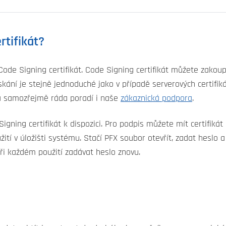
rtifikát?
 Code Signing certifikát. Code Signing certifikát můžete zakou
ískání je stejně jednoduché jako v případě serverových certif
 samozřejmě ráda poradí i naše
zákaznická podpora
.
gning certifikát k dispozici. Pro podpis můžete mít certifikát
ití v úložišti systému. Stačí PFX soubor otevřít, zadat heslo 
ři každém použití zadávat heslo znovu.