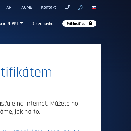
API
ACME
Kontakt
cia & PKI
Objednávka
Prihlásiť sa
tifikátem
misťuje na internet. Můžete ho
áme, jak na to.