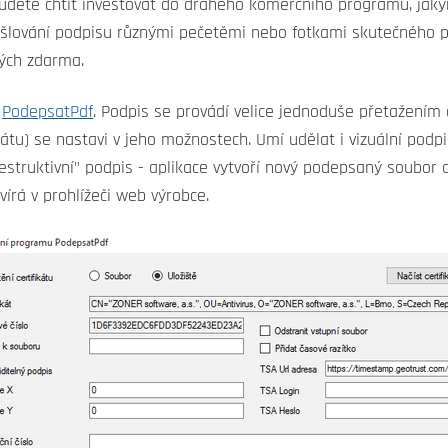
dete chtít investovat do drahého komerčního programu, jaký
ášlování podpisu různými pečetěmi nebo fotkami skutečného 
ých zdarma.
m
PodepsatPdf
. Podpis se provádí velice jednoduše přetažením
átu) se nastavi v jeho možnostech. Umí udělat i vizuální podpi
estruktivní" podpis - aplikace vytvoří nový podepsaný soubor 
írá v prohlížeči web výrobce.