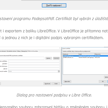
stavení programu PodepsatPdf. Certifikát byl vybrán z úložišt
i exportem z balíku LibreOffice. V LibreOffice je přítomna n
 jednou z nich je i digitální podpis vybraným certifikátem.
Dialog pro nastavení podpisu v Libre Office.
odepsaného souboru zobrazoval hlášku o změněném souboru, i