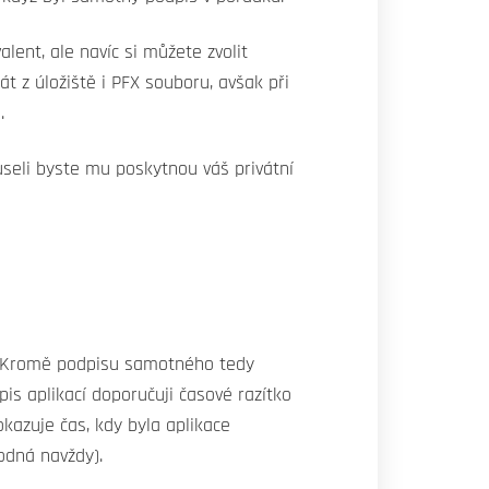
lent, ale navíc si můžete zvolit
t z úložiště i PFX souboru, avšak při
.
useli byste mu poskytnou váš privátní
í. Kromě podpisu samotného tedy
is aplikací doporučuji časové razítko
okazuje čas, kdy byla aplikace
odná navždy).