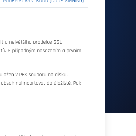
PODEPISOVÁNÍ KÓDU (CODE SIGNING)
pit u největšího prodejce SSL
ikátů. S případným nasazením a prvním
 uložen v PFX souboru na disku,
a obsah naimportovat do úložiště. Pak