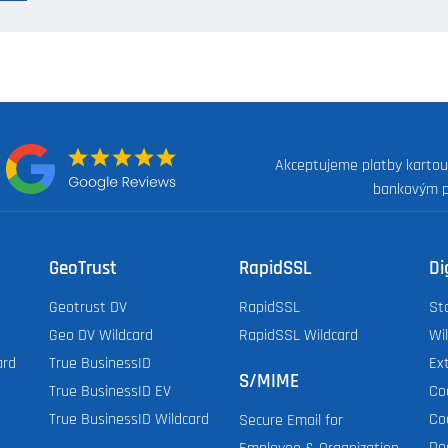
Akceptujeme platby kartou
:
bankovým 
GeoTrust
RapidSSL
Di
Geotrust DV
RapidSSL
St
Geo DV Wildcard
RapidSSL Wildcard
Wi
ard
True BusinessID
Ex
S/MIME
True BusinessID EV
Co
True BusinessID Wildcard
Co
Secure Email for
Do
Employee & Organization