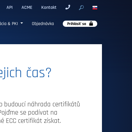
API
ACME
Kontakt
cia & PKI
Objednávka
Prihlásiť sa
ejich čas?
ko budoucí náhrada certifikátů
. Pojďme se podívat na
é ECC certifikát získat.