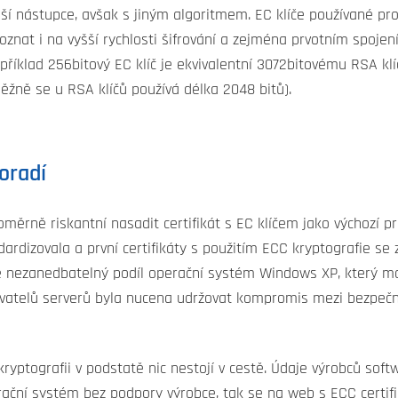
í nástupce, avšak s jiným algoritmem. EC klíče používané pro š
poznat i na vyšší rychlosti šifrování a zejména prvotním spoje
říklad 256bitový EC klíč je ekvivalentní 3072bitovému RSA klíč
běžně se u RSA klíčů používá délka 2048 bitů).
poradí
oměrně riskantní nasadit certifikát s EC klíčem jako výchozí p
ndardizovala a první certifikáty s použitím ECC kryptografie s
le nezanedbatelný podíl operační systém Windows XP, který m
ovatelů serverů byla nucena udržovat kompromis mezi bezpečn
kryptografii v podstatě nic nestojí v cestě. Údaje výrobců sof
ační systém bez podpory výrobce, tak se na web s ECC certifi