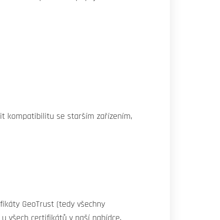
t kompatibilitu se starším zařízením,
ifikáty GeoTrust (tedy všechny
 všech certifikátů v naší nabídce.