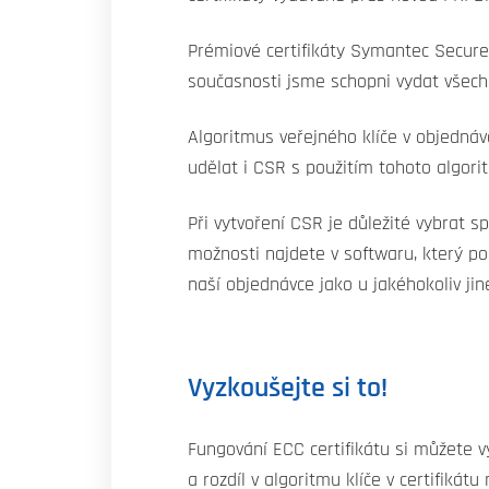
Prémiové certifikáty Symantec Secure 
současnosti jsme schopni vydat všechn
Algoritmus veřejného klíče v objednávc
udělat i CSR s použitím tohoto algor
Při vytvoření CSR je důležité vybrat s
možnosti najdete v softwaru, který p
naší objednávce jako u jakéhokoliv jiné
Vyzkoušejte si to!
Fungování ECC certifikátu si můžete 
a rozdíl v algoritmu klíče v certifikát