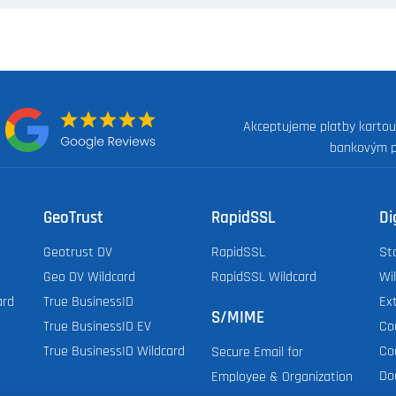
Akceptujeme platby kartou
:
bankovým 
GeoTrust
RapidSSL
Di
Geotrust DV
RapidSSL
St
Geo DV Wildcard
RapidSSL Wildcard
Wi
ard
True BusinessID
Ex
S/MIME
True BusinessID EV
Co
True BusinessID Wildcard
Co
Secure Email for
Do
Employee & Organization