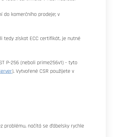
ní do komerčního prodeje; v
 tedy získat ECC certifikát, je nutné
ST P-256 (neboli prime256v1) - tyto
erver
). Vytvořené CSR použijete v
bez problému, načítá se ďábelsky rychle