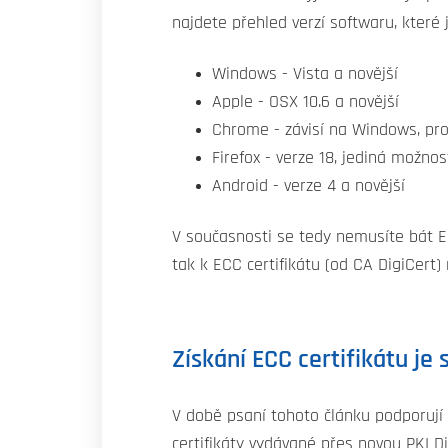
najdete přehled verzí softwaru, které 
Windows - Vista a novější
Apple - OSX 10.6 a novější
Chrome - závisí na Windows, pr
Firefox - verze 18, jediná možn
Android - verze 4 a novější
V současnosti se tedy nemusíte bát EC
tak k ECC certifikátu (od CA DigiCert
Získání ECC certifikátu je
V době psaní tohoto článku podporují 
certifikáty vydávané přes novou PKI D