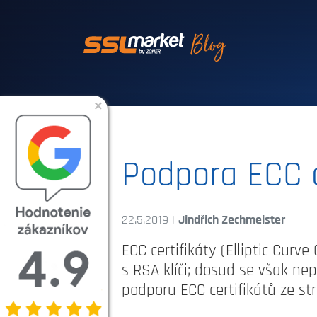
Dôveryhodné SSL
×
Podpora ECC ce
22.5.2019 |
Jindřich Zechmeister
ECC certifikáty (Elliptic Cur
s RSA klíči; dosud se však ne
podporu ECC certifikátů ze str