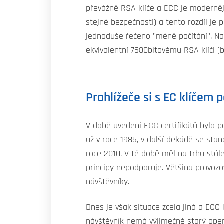
převážně RSA klíče a ECC je modernějš
stejné bezpečnosti) a tento rozdíl je 
jednoduše řečeno "méně počítání". Nap
ekvivalentní 7680bitovému RSA klíči (
Prohlížeče si s EC klíčem 
V době uvedení ECC certifikátů bylo p
už v roce 1985, v další dekádě se sta
roce 2010. V té době měl na trhu stá
principy nepodporuje. Většina provoz
návštěvníky.
Dnes je však situace zcela jiná a ECC 
návštěvník nemá výjimečně starý oper