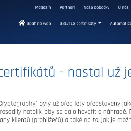
Magazín
Partneri
Naše pobočky
O nás
/TLS certifikáty
Späť na web
SSL/TLS certifikáty
Automatizá
rtifikátů - nastal už j
ve Cryptography) byly už před lety představeny ja
prosadily natolik, aby se dalo hovořit o náhradě
any klientů (prohlížečů) a také na to, jak je možn