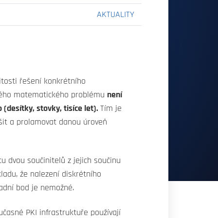
AKTUALITY
tosti řešení konkrétního
aného matematického problému
není
desítky, stovky, tisíce let).
Tím je
ešit a prolamovat danou úroveň
dvou součinitelů z jejich součinu
kladu, že nalezení diskrétního
adní bod je nemožné.
učasné PKI infrastruktuře používají