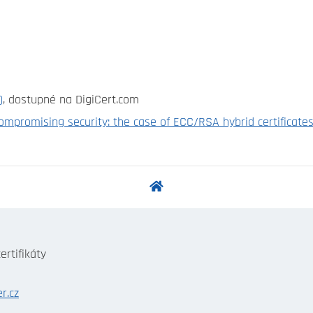
)
, dostupné na DigiCert.com
ompromising security: the case of ECC/RSA hybrid certificate
ertifikáty
r.cz