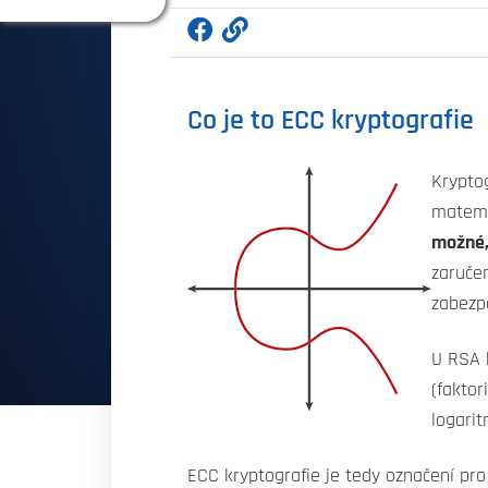
Co je to ECC kryptografie
Kryptog
matema
možné, 
zaruče
zabezpe
U RSA 
(faktor
logari
ECC kryptografie je tedy označení pro 