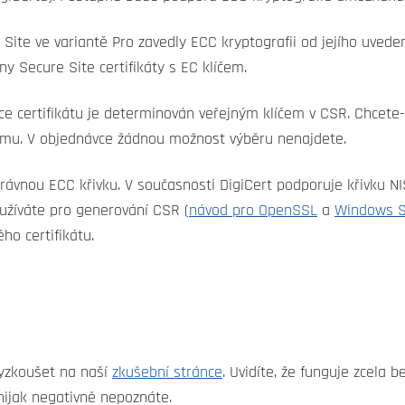
Site ve variantě Pro zavedly ECC kryptografii od jejího uvede
y Secure Site certifikáty s EC klíčem.
e certifikátu je determinován veřejným klíčem v CSR. Chcete-li
itmu. V objednávce žádnou možnost výběru nenajdete.
právnou ECC křivku. V současnosti DigiCert podporuje křivku NI
oužíváte pro generování CSR (
návod pro OpenSSL
a
Windows S
ho certifikátu.
vyzkoušet na naší
zkušební stránce
. Uvidíte, že funguje zcela 
u nijak negativně nepoznáte.