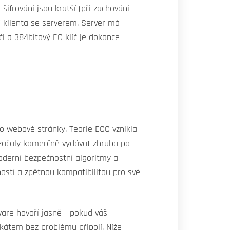
ifrování jsou kratší (při zachování
ní klienta se serverem. Server má
i a 384bitový EC klíč je dokonce
ro webové stránky. Teorie ECC vznikla
e začaly komerčně vydávat zhruba po
oderní bezpečnostní algoritmy a
ostí a zpětnou kompatibilitou pro své
tware hovoří jasně - pokud váš
kátem bez problému připojí. Níže