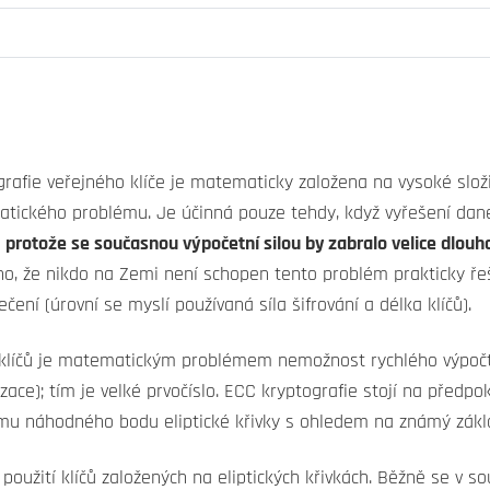
rafie veřejného klíče je matematicky založena na vysoké složi
tického problému. Je účinná pouze tehdy, když vyřešení d
protože se současnou výpočetní silou by zabralo velice dlouho (
no, že nikdo na Zemi není schopen tento problém prakticky ř
čení (úrovní se myslí používaná síla šifrování a délka klíčů).
klíčů je matematickým problémem nemožnost rychlého výpočtu 
izace); tím je velké prvočíslo. ECC kryptografie stojí na předpo
tmu náhodného bodu eliptické křivky s ohledem na známý zákl
použití klíčů založených na eliptických křivkách. Běžně se v so