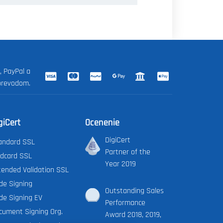
, PayPal a
prevodom.
giCert
Ocenenie
DigiCert
andard SSL
Partner of the
ldcard SSL
Year 2019
tended Validation SSL
de Signing
Outstanding Sales
de Signing EV
Performance
cument Signing Org.
Award 2018, 2019,