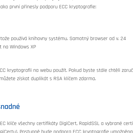
jako první přinesly podporu ECC kryptografie:
otože používá knihovny systému. Samotný browser od v. 24
ost na Windows XP
C kryptografii na webu použít. Pokud byste stále chtěli zaruči
) můžete získat duplikát s RSA klíčem zdarma.
 snadné
EC klíče všechny certifikáty DigiCert, RapidSSL a vybrané cert
igiCertu). Postupně bude podpora ECC kryptografie umožněna u