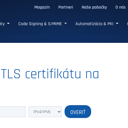
Magazín
Partneri
Naše pobočky
O nás
/TLS certifikáty
káty
Code Signing & S/MIME
Automatizácia & PKI
TLS certifikátu na