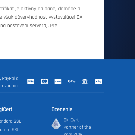
rtifikát je aktívny na danej doméne a
uje však dôveryhodnosť vystavujúcej CA
na nastavení servera). Pre
, PayPal a
prevodom.
giCert
Ocenenie
DigiCert
andard SSL
Partner of the
ldcard SSL
Year 2019