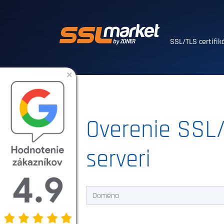
Dôveryhodné SSL
SSL/TLS certifi
×
Overenie SSL/
serveri