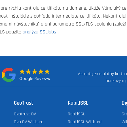
 pre rýchlu kontrolu certifikátu na doméne. Ukáže Vám, aký ce
nosť inštalácie z pohľadu Intermediate certifikátu. Nekontrol
émami návštevníka) a ani parametre SSL/TLS spojenia (záleží 
TLS použite
analýzu SSLlabs
.
Akceptujeme platby kartou
:
bankovým 
GeoTrust
RapidSSL
Di
Geotrust DV
RapidSSL
St
Geo DV Wildcard
RapidSSL Wildcard
Wi