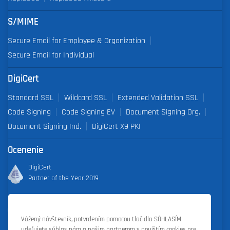
S/MIME
Secure Email for Employee & Organization
Secure Email for Individual
DigiCert
Standard SSL
Wildcard SSL
Extended Validation SSL
Code Signing
Code Signing EV
Document Signing Org.
Document Signing Ind.
DigiCert X9 PKI
Ocenenie
DigiCert
Partner of the Year 2019
Outstanding Sales Performance Award 2018, 2019, 2020, 2021,
2022
Vážený návštevník, potvrdením pomocou tlačidla SÚHLASÍM
udeľujete súhlas nám a našim partnerom s použitím cookies pre