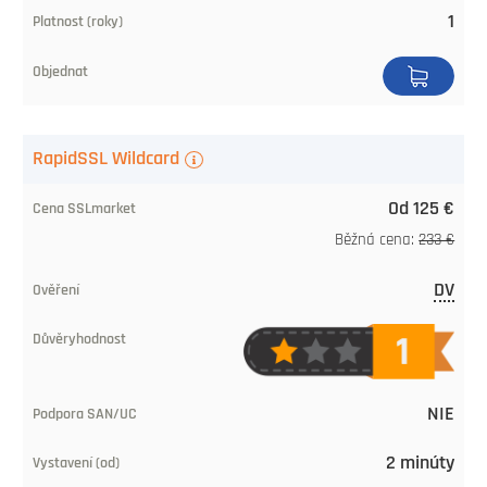
1
Vystavenie
(počas)
Platnosť
RapidSSL Wildcard
(roky)
Od 125 €
Objednať
Běžná cena:
233 €
DV
NIE
2 minúty