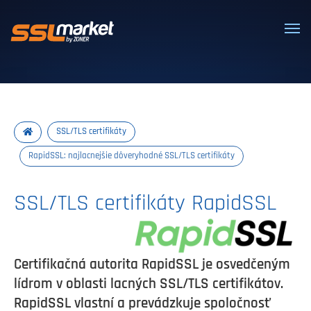
Dôveryhodné SSL/TLS certifikáty
SSL/TLS certifikáty
RapidSSL: najlacnejšie dôveryhodné SSL/TLS certifikáty
SSL/TLS certifikáty RapidSSL
Certifikačná autorita RapidSSL je osvedčeným
lídrom v oblasti lacných SSL/TLS certifikátov.
RapidSSL vlastní a prevádzkuje spoločnosť