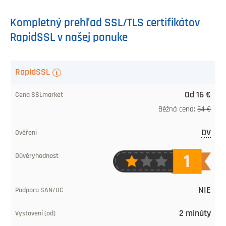
Kompletný prehľad SSL/TLS certifikátov
RapidSSL v našej ponuke
SSL/TLS
RapidSSL
certifikát
Od 16 €
Cena
Běžná cena:
54 €
od
DV
SSLmarket
Overenie
Dôveryhodnosť
NIE
Podpora
2 minúty
SAN/UC