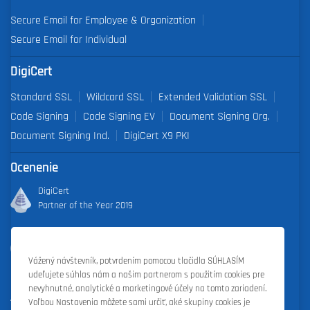
Secure Email for Employee & Organization
Secure Email for Individual
DigiCert
Standard SSL
Wildcard SSL
Extended Validation SSL
Code Signing
Code Signing EV
Document Signing Org.
Document Signing Ind.
DigiCert X9 PKI
Ocenenie
DigiCert
Partner of the Year 2019
Outstanding Sales Performance Award 2018, 2019, 2020, 2021,
2022
Vážený návštevník, potvrdením pomocou tlačidla SÚHLASÍM
udeľujete súhlas nám a našim partnerom s použitím cookies pre
nevyhnutné, analytické a marketingové účely na tomto zariadení.
Voľbou Nastavenia môžete sami určiť, aké skupiny cookies je