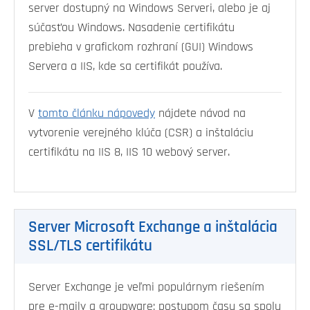
server dostupný na Windows Serveri, alebo je aj
súčasťou Windows. Nasadenie certifikátu
prebieha v grafickom rozhraní (GUI) Windows
Servera a IIS, kde sa certifikát používa.
V
tomto článku nápovedy
nájdete návod na
vytvorenie verejného klúča (CSR) a inštaláciu
certifikátu na IIS 8, IIS 10 webový server.
Server Microsoft Exchange a inštalácia
SSL/TLS certifikátu
Server Exchange je veľmi populárnym riešením
pre e-maily a groupware; postupom času sa spolu