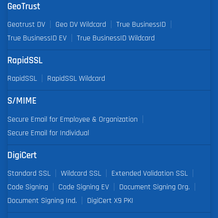
GeoTrust
Geotrust DV
Geo DV Wildcard
True BusinessID
True BusinessID EV
True BusinessID Wildcard
RapidSSL
RapidSSL
RapidSSL Wildcard
S/MIME
Secure Email for Employee & Organization
Secure Email for Individual
DigiCert
Standard SSL
Wildcard SSL
Extended Validation SSL
Code Signing
Code Signing EV
Document Signing Org.
Document Signing Ind.
DigiCert X9 PKI