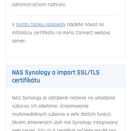
administračnom rozhraní.
V
tomto článku nápovedy
nájdete návod na
inštaláciu certifikátu na Kerio Connect webový
server.
NAS Synology a import SSL/TLS
certifikátu
NAS Synology je obľúbené riešenie na ukladanie
súborov, ich zdieľanie, streamovanie
multimediálnych súborov a veľa ďalších funkcií.
Okrem zmienených úloh má Synology integrovaný
web server. SSL/TLS certifikát můžete použiť pro