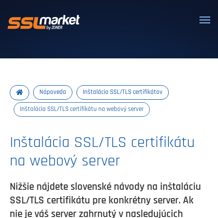
Dôveryhodné SSL/TLS certifikáty
Nápoveda
Inštalácia SSL/TLS certifikátov
Inštalácia SSL/TLS certifikátu na webový server
Inštalácia SSL/TLS certifikátu
na webový server
Nižšie nájdete slovenské návody na inštaláciu
SSL/TLS certifikátu pre konkrétny server. Ak
nie je váš server zahrnutý v nasledujúcich