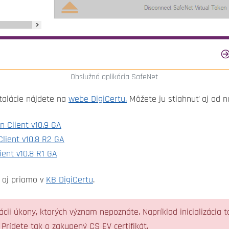
Obslužná aplikácia SafeNet
štalácie nájdete na
webe DigiCertu.
Môžete ju stiahnuť aj od n
n Client v10.9 GA
lient v10.8 R2 GA
ient v10.8 R1 GA
e aj priamo v
KB DigiCertu
.
ácii úkony, ktorých význam nepoznáte. Napríklad inicializácia
rídete tak o zakupený CS EV certifikát.