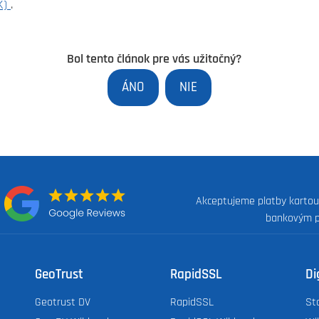
K)
.
Bol tento článok pre vás užitočný?
ÁNO
NIE
Akceptujeme platby kartou
:
bankovým 
GeoTrust
RapidSSL
Di
Geotrust DV
RapidSSL
St