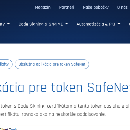
Magazín
Partneri
Naše pobočky
O nás
/TLS certifikáty
káty
Code Signing & S/MIME
Automatizácia & PKI
ikáty
Obslužná aplikácia pre token SafeNet
kácia pre token SafeNe
token s Code Signing certifikátom a tento token obsluhuje aj a
certifikátu, rovnako ako na neskoršie podpisovanie.