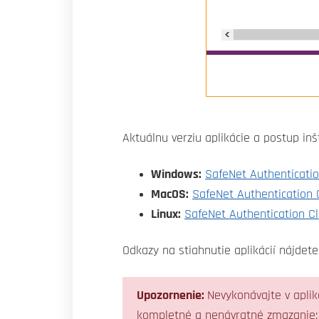
Aktuálnu verziu aplikácie a postup in
Windows:
SafeNet Authenticatio
MacOS:
SafeNet Authentication C
Linux:
SafeNet Authentication Cl
Odkazy na stiahnutie aplikácií nájdet
Upozornenie:
Nevykonávajte v aplik
kompletné a nenávratné zmazanie; P