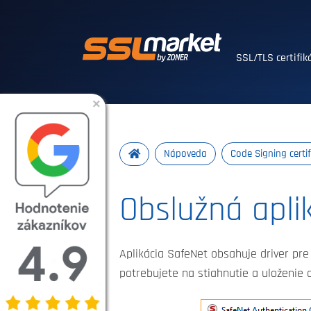
Dôveryhodné SSL
SSL/TLS certifi
×
Nápoveda
Code Signing certif
Obslužná apli
Aplikácia SafeNet obsahuje driver pre 
potrebujete na stiahnutie a uloženie 