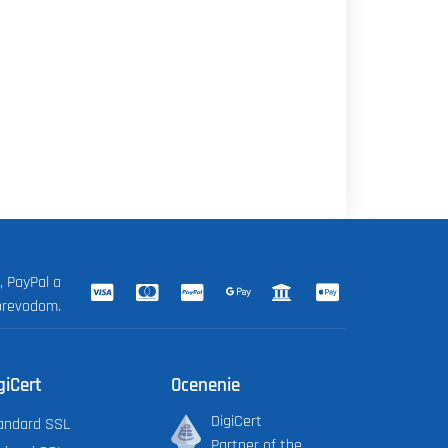
, PayPal a
prevodom.
giCert
Ocenenie
DigiCert
andard SSL
Partner of the