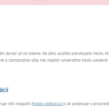
ám dorazí už na tokene. Na jeho využitie potrebujete heslo, kt
lné a samozrejme vždy iné; neplatí univerzálne heslo uvedené 
ácií
enuje náš magazín
Podpis-aplikaci.cz
a ak podpisuje v prostre