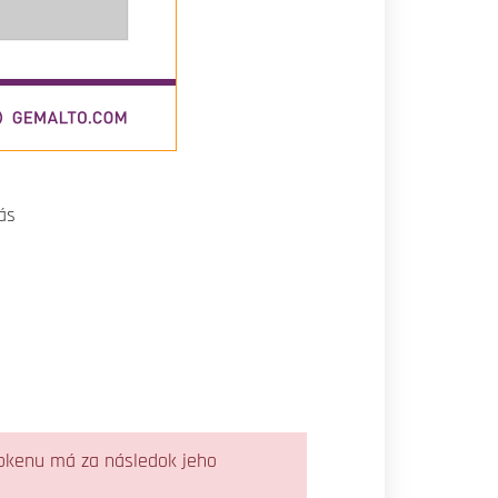
ás
 tokenu má za následok jeho