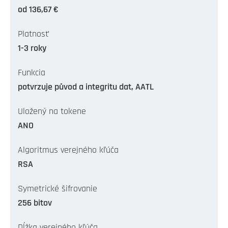
od 136,67 €
Platnosť
1-3 roky
Funkcia
potvrzuje původ a integritu dat, AATL
Uložený na tokene
ANO
Algoritmus verejného kľúča
RSA
Symetrické šifrovanie
256 bitov
Dĺžka verejného kľúča