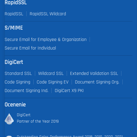
RapidSSL
RapidSSL
RapidSSL Wildcard
S/MIME
Secure Email for Employee & Organization
Secure Email for Individual
DigiCert
Standard SSL
Wildcard SSL
Extended Validation SSL
Code Signing
Code Signing EV
Document Signing Org.
Document Signing Ind.
DigiCert X9 PKI
Ocenenie
DigiCert
Partner of the Year 2019
Outstanding Sales Performance Award 2018, 2019, 2020, 2021,