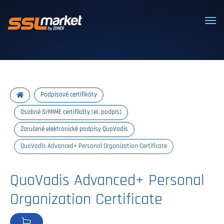
Dôveryhodné SSL/TLS certifikáty
Podpisové certifikáty
Osobné S/MIME certifikáty (el. podpis)
Zaručené elektronické podpisy QuoVadis
QuoVadis Advanced+ Personal Organization Certificate
QuoVadis Advanced+ Personal
Organization Certificate