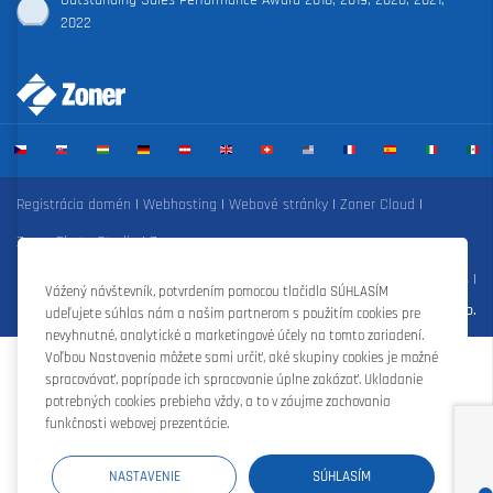
2022
Registrácia domén
|
Webhosting
|
Webové stránky
|
Zoner Cloud
|
Zoner Photo Studio
|
Zoner s.r.o.
Zmluvné podmienky
|
Ochrana osobných údajov
|
Nastavenie cookies
|
Vážený návštevník, potvrdením pomocou tlačidla SÚHLASÍM
©Zoner s.r.o.
udeľujete súhlas nám a našim partnerom s použitím cookies pre
nevyhnutné, analytické a marketingové účely na tomto zariadení.
Voľbou Nastavenia môžete sami určiť, aké skupiny cookies je možné
spracovávať, poprípade ich spracovanie úplne zakázať. Ukladanie
potrebných cookies prebieha vždy, a to v záujme zachovania
funkčnosti webovej prezentácie.
NASTAVENIE
SÚHLASÍM