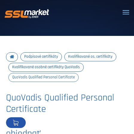
Dôveryhodné SSL/TLS certifikáty
Podpisové certifikáty
Kvalifikované os. certifikáty
Kvalifikované osobné certifikáty QuoVadis
QuoVadis Qualified Personal Certificate
QuoVadis Qualified Personal
Certificate
objednať