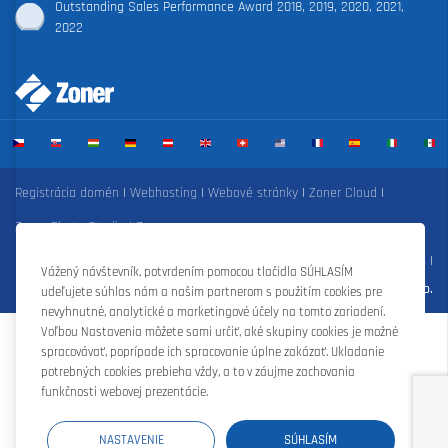
Outstanding Sales Performance Award 2018, 2019, 2020, 2021,
2022
Registrácia domén
|
Webhosting
|
Webové stránky
|
Zoner Cloud
|
Zoner Photo Studio
|
Zoner s.r.o.
Zmluvné podmienky
|
Ochrana osobných údajov
|
Nastavenie cookies
|
Vážený návštevník, potvrdením pomocou tlačidla SÚHLASÍM
©Zoner s.r.o.
udeľujete súhlas nám a našim partnerom s použitím cookies pre
nevyhnutné, analytické a marketingové účely na tomto zariadení.
Voľbou Nastavenia môžete sami určiť, aké skupiny cookies je možné
spracovávať, poprípade ich spracovanie úplne zakázať. Ukladanie
potrebných cookies prebieha vždy, a to v záujme zachovania
funkčnosti webovej prezentácie.
NASTAVENIE
SÚHLASÍM