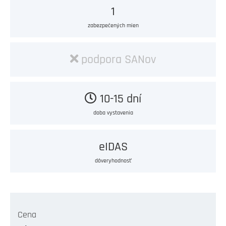
1
zabezpečených mien
podpora SANov
10-15 dní
doba vystavenia
eIDAS
dôveryhodnosť
Cena