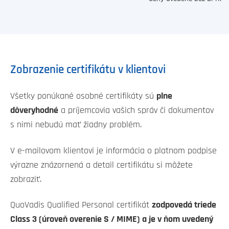
Zobrazenie certifikátu v klientovi
Všetky ponúkané osobné certifikáty sú
plne
dôveryhodné
a príjemcovia vašich správ či dokumentov
s nimi nebudú mať žiadny problém.
V e-mailovom klientovi je informácia o platnom podpise
výrazne znázornená a detail certifikátu si môžete
zobraziť.
QuoVadis Qualified Personal certifikát
zodpovedá triede
Class 3 (úroveň overenie S / MIME) a je v ňom uvedený