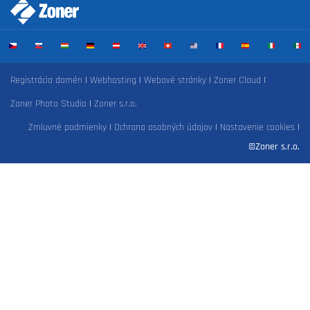
Registrácia domén
|
Webhosting
|
Webové stránky
|
Zoner Cloud
|
Zoner Photo Studio
|
Zoner s.r.o.
Zmluvné podmienky
|
Ochrana osobných údajov
|
Nastavenie cookies
|
©Zoner s.r.o.