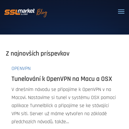
Dôveryhodné SSL/TLS certifikáty
Z najnovších príspevkov
OPENVPN
Tunelování k OpenVPN na Macu a OSX
V dnešním návodu se připojíme k OpenVPN v na
Macovi. Nastavíme si tunel v systému OSX pomocí
aplikace Tunnelblick a připojíme se ke stávající
VPN síti. Server už máme vytvořen na základě
předchozích návodů, takže…