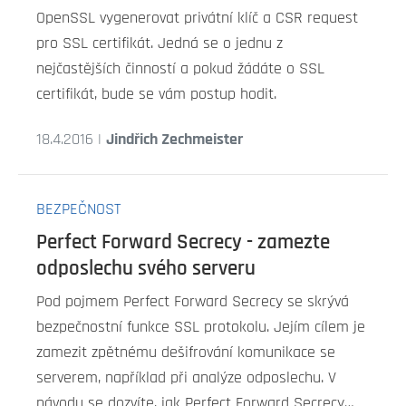
OpenSSL vygenerovat privátní klíč a CSR request
pro SSL certifikát. Jedná se o jednu z
nejčastějších činností a pokud žádáte o SSL
certifikát, bude se vám postup hodit.
18.4.2016 |
Jindřich Zechmeister
BEZPEČNOST
Perfect Forward Secrecy - zamezte
odposlechu svého serveru
Pod pojmem Perfect Forward Secrecy se skrývá
bezpečnostní funkce SSL protokolu. Jejím cílem je
zamezit zpětnému dešifrování komunikace se
serverem, například při analýze odposlechu. V
návodu se dozvíte, jak Perfect Forward Secrecy…