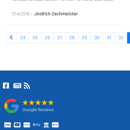
12.4.2016 |
Jindřich Zechmeister
24
25
26
27
28
29
30
31
32