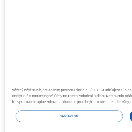
Vážený návštevník, potvrdením pomocou tlačidla SÚHLASÍM udeľujete súhlas
analytické a marketingové účely na tomto zariadení. Voľbou Nastavenia môže
ich spracovanie úplne zakázať. Ukladanie potrebných cookies prebieha vždy, 
NASTAVENIE