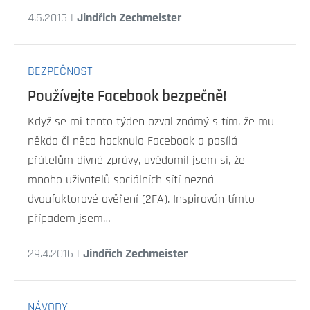
4.5.2016 |
Jindřich Zechmeister
BEZPEČNOST
Používejte Facebook bezpečně!
Když se mi tento týden ozval známý s tím, že mu
někdo či něco hacknulo Facebook a posílá
přátelům divné zprávy, uvědomil jsem si, že
mnoho uživatelů sociálních sítí nezná
dvoufaktorové ověření (2FA). Inspirován tímto
případem jsem…
29.4.2016 |
Jindřich Zechmeister
NÁVODY