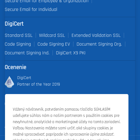
Secure Email for Employee & Organization
Secure Email for Individual
DigiCert
Standard SSL
Wildcard SSL
Extended Validation SSL
Code Signing
Code Signing EV
Document Signing Org.
Document Signing Ind.
DigiCert X9 PKI
Ocenenie
DigiCert
Partner of the Year 2019
Outstanding Sales Performance Award 2018, 2019, 2020, 2021,
2022
Vážený návštevník, potvrdením pomocou tlačidla SÚHLASÍM
udeľujete súhlas nám a našim partnerom s použitím cookies pre
nevyhnutné, analytické a marketingové účely na tomto zariadení.
Voľbou Nastavenia môžete sami určiť, aké skupiny cookies je
možné spracovávať, poprípade ich spracovanie úplne zakázať.