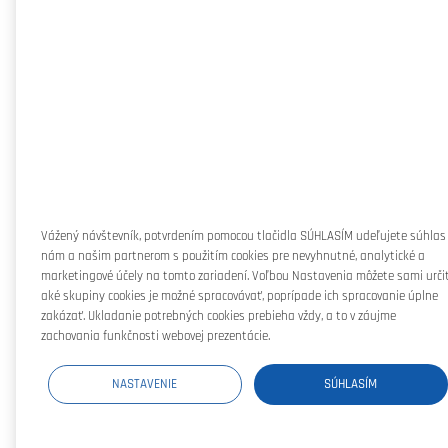
Vážený návštevník, potvrdením pomocou tlačidla SÚHLASÍM udeľujete súhlas
nám a našim partnerom s použitím cookies pre nevyhnutné, analytické a
marketingové účely na tomto zariadení. Voľbou Nastavenia môžete sami určiť
aké skupiny cookies je možné spracovávať, poprípade ich spracovanie úplne
zakázať. Ukladanie potrebných cookies prebieha vždy, a to v záujme
zachovania funkčnosti webovej prezentácie.
NASTAVENIE
SÚHLASÍM