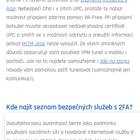
Alze
. Nebezpečí číhá i v sítích UPC, protože ty nabízí
možnost připojení zdarma pomocí Wi-Free. Při připojení
bohužel musíte akceptovat nedůvěryhodný certifikát
UPC a smířít se s možností odchytu a zneužití informací,
jelikož
MITM útok
nelze vyloučit. Ze všech zmíněných
důvodů doporučuji začít používat VPN tunel v mobilu i
počítači. Jak na to najdete samozřejmě i
zde na blogu
;
návody vám pomohou začít tunelovat (samozřejmě jen
komunikaci).
Kde najít seznam bezpečných služeb s 2FA?
Dvoufaktorovou autentizaci berte jako podmínku
používání sociálních sítí a navázané internetové služby ji