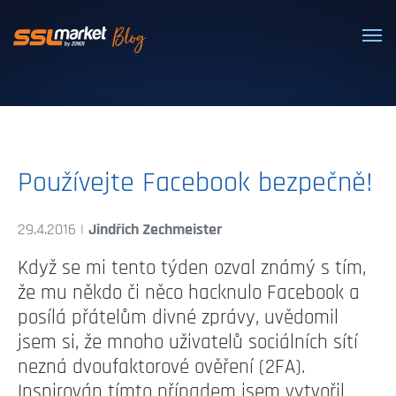
Dôveryhodné SSL/TLS certifikáty
Používejte Facebook bezpečně!
29.4.2016 |
Jindřich Zechmeister
Když se mi tento týden ozval známý s tím,
že mu někdo či něco hacknulo Facebook a
posílá přátelům divné zprávy, uvědomil
jsem si, že mnoho uživatelů sociálních sítí
nezná dvoufaktorové ověření (2FA).
Inspirován tímto případem jsem vytvořil