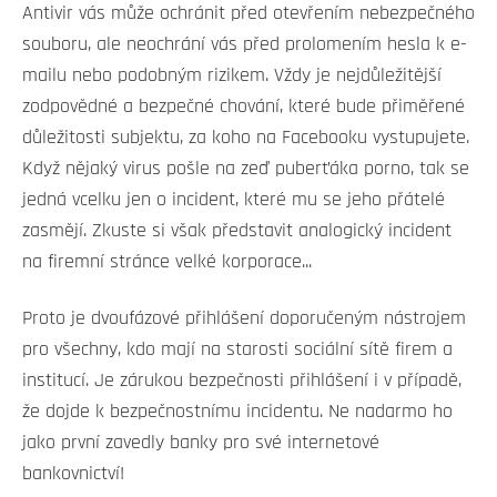
Antivir vás může ochránit před otevřením nebezpečného
souboru, ale neochrání vás před prolomením hesla k e-
mailu nebo podobným rizikem. Vždy je nejdůležitější
zodpovědné a bezpečné chování, které bude přiměřené
důležitosti subjektu, za koho na Facebooku vystupujete.
Když nějaký virus pošle na zeď puberťáka porno, tak se
jedná vcelku jen o incident, které mu se jeho přátelé
zasmějí. Zkuste si však představit analogický incident
na firemní stránce velké korporace...
Proto je dvoufázové přihlášení doporučeným nástrojem
pro všechny, kdo mají na starosti sociální sítě firem a
institucí. Je zárukou bezpečnosti přihlášení i v případě,
že dojde k bezpečnostnímu incidentu. Ne nadarmo ho
jako první zavedly banky pro své internetové
bankovnictví!