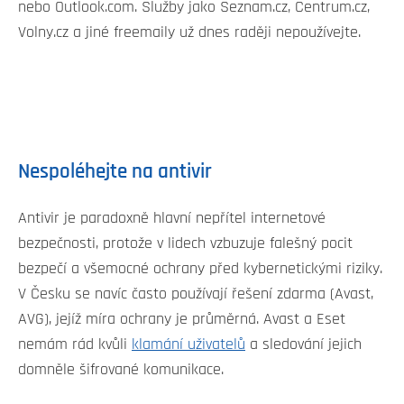
nebo Outlook.com. Služby jako Seznam.cz, Centrum.cz,
Volny.cz a jiné freemaily už dnes raději nepoužívejte.
Nespoléhejte na antivir
Antivir je paradoxně hlavní nepřítel internetové
bezpečnosti, protože v lidech vzbuzuje falešný pocit
bezpečí a všemocné ochrany před kybernetickými riziky.
V Česku se navíc často používají řešení zdarma (Avast,
AVG), jejíž míra ochrany je průměrná. Avast a Eset
nemám rád kvůli
klamání uživatelů
a sledování jejich
domněle šifrované komunikace.