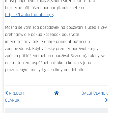
musí podporovat také. Seznam služeb, které toto
bezpečné přihlášení podporují, naleznete na
https://twofactorauth.org/
.
Možná se vám zdá požadavek na používání služeb s 2FA
přehnaný, ale pokud Facebook používáte
jménem firmy, tak je dobré přijmout patřičnou
zodpovědnost. Kdyby český premiér používal stejný
způsob přihlášení (nebo nepoužíval Seznam), tak by se
nestal terčem úspěšného útoku a kauza s jeho
prozrazenými maily by se nikdy neodehrála.
PREDCH.
ĎALŠÍ ČLÁNOK
ČLÁNOK