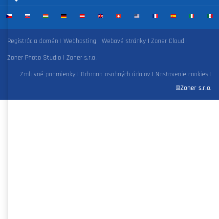
Registrácia domén
|
Webhosting
|
Webové stránky
|
Zoner Cloud
|
Zoner Photo Studio
|
Zoner s.r.o.
Zmluvné podmienky
|
Ochrana osobných údajov
|
Nastavenie cookies
|
©Zoner s.r.o.