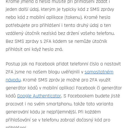
Kromě jména a hesla musíte při přihlášení zadat i
jeden další údaj, kterým je typicky kód z SMS zprávy
nebo kód z mobilní aplikace (tokenu). Kromě hesla
potřebujete pro přihlášení i tento druhý údaj a ten
vzdálený útočník nezíská bez držení vašeho telefonu.
Bez SMS zprávy s 2FA kódem se nemůže útočník
přihlásit ani když heslo zná.
Postup jak na Facebook přidat telefonní číslo a nastavit
2FA jsme na našem blogu uvěřejnili v
samostatném
návodu
. Kromě SMS zpráv je možné pro 2FA využít
generátor kódů v mobilní aplikaci Facebook či generátor
kódů
Google Authenticator
. S Facebookem budete jistě
pracovat i na svém smartphonu, takže tato varianta
generování kódu je nejpříjemnější. Při každém
přihlašování se v telefonu zobrazí dočasný kód pro