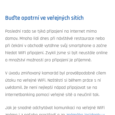
Buďte opatrní ve veřejných sítích
Poslední rada se týká připojení na internet mimo
domov. Mnoho lidí dnes při návštěvě restaurace nebo
při čekání v obchodě vytáhne svůj smartphone a začne
hledat WiFi připojení. Zvykli jsme si být neustále online
a množství možností pro připojení je příjemné.
V úvodu zmiňovaný kamarád byl pravděpodobně cílem
útoku na veřejné WiFi. Naštěstí si během práce s ní
uvědomil, že není nejlepší nápad připojovat se na
internetbanking pomocí veřejné sítě a neučinil tak.
Jak je snadné odchytávat komunikaci na veřejné WiFi
známe i z našeho prostředí a ze
známého incidentu v