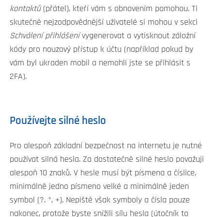
kontaktů
(přátel), kteří vám s obnovením pomohou. Ti
skutečně nejzodpovědnější uživatelé si mohou v sekci
Schválení přihlášení
vygenerovat a vytisknout záložní
kódy pro nouzový přístup k účtu (například pokud by
vám byl ukraden mobil a nemohli jste se přihlásit s
2FA).
Používejte silné heslo
Pro alespoň základní bezpečnost na internetu je nutné
používat silná hesla. Za dostatečně silné heslo považuji
alespoň 10 znaků. V hesle musí být písmena a číslice,
minimálně jedno písmeno velké a minimálně jeden
symbol (?. *, +). Nepiště však symboly a čísla pouze
nakonec, protože byste snížili sílu hesla (útočník to