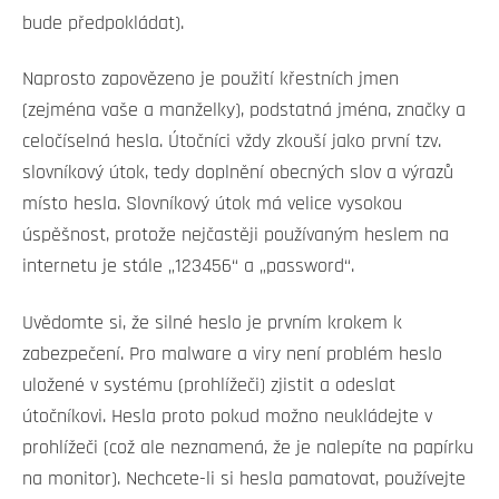
bude předpokládat).
Naprosto zapovězeno je použití křestních jmen
(zejména vaše a manželky), podstatná jména, značky a
celočíselná hesla. Útočníci vždy zkouší jako první tzv.
slovníkový útok, tedy doplnění obecných slov a výrazů
místo hesla. Slovníkový útok má velice vysokou
úspěšnost, protože nejčastěji používaným heslem na
internetu je stále „123456“ a „password“.
Uvědomte si, že silné heslo je prvním krokem k
zabezpečení. Pro malware a viry není problém heslo
uložené v systému (prohlížeči) zjistit a odeslat
útočníkovi. Hesla proto pokud možno neukládejte v
prohlížeči (což ale neznamená, že je nalepíte na papírku
na monitor). Nechcete-li si hesla pamatovat, používejte