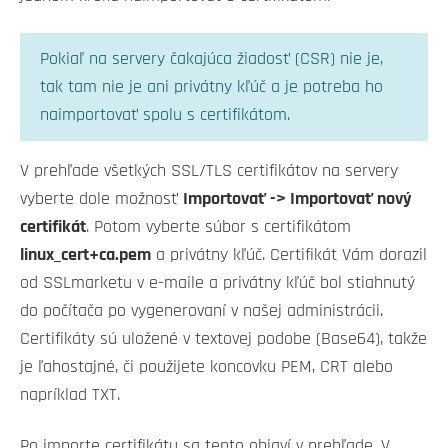
Pokiaľ na servery čakajúca žiadosť (CSR) nie je,
tak tam nie je ani privátny kľúč a je potreba ho
naimportovať spolu s certifikátom.
V prehľade všetkých SSL/TLS certifikátov na servery
vyberte dole možnosť
Importovať -> Importovať nový
certifikát
. Potom vyberte súbor s certifikátom
linux_cert+ca.pem
a privátny kľúč. Certifikát Vám dorazil
od SSLmarketu v e-maile a privátny kľúč bol stiahnutý
do počítača po vygenerovaní v našej administrácii.
Certifikáty sú uložené v textovej podobe (Base64), takže
je ľahostajné, či použijete koncovku PEM, CRT alebo
napríklad TXT.
Po importe certifikátu sa tento objaví v prehľade. V