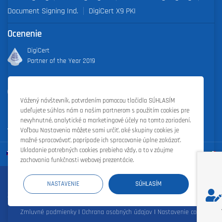
Document Signing Ind.
DigiCert X9 PKI
Ocenenie
DigiCert
Partner of the Year 2019
Outstanding Sales Performance Award 2018, 2019, 2020, 2021,
2022
Vážený návštevník, potvrdením pomocou tlačidla SÚHLASÍM
udeľujete súhlas nám a našim partnerom s použitím cookies pre
nevyhnutné, analytické a marketingové účely na tomto zariadení.
Voľbou Nastavenia môžete sami určiť, aké skupiny cookies je
možné spracovávať, poprípade ich spracovanie úplne zakázať.
Ukladanie potrebných cookies prebieha vždy, a to v záujme
zachovania funkčnosti webovej prezentácie.
Registrácia domén
|
Webhosting
|
Webové stránky
|
Zoner Cloud
|
NASTAVENIE
SÚHLASÍM
Zoner Photo Studio
|
Zoner s.r.o.
Zmluvné podmienky
|
Ochrana osobných údajov
|
Nastavenie cookies
|