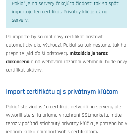
Pokiaľ je na servery čakajúca žiadosť, tak sa späť
importuje len certifikát. Privátny klíč je už na
servery.
Po importe by sa mal nový certifikát nastaviť
automaticky ako východzí. Pokiaľ sa tak nestane, tak ho
prepnite (viď ďalší odstavec).
Inštalácia je teraz
dokončená
a na webovom rozhraní webmailu bude nový
certifikát aktívny.
Import certifikátu aj s privátnym kľúčom
Pokiaľ ste žiadosť o certifikát netvorili na serveru, ale
vytvorili ste si ju priamo v rozhraní SSLmarketu, máte
teraz v počítači stiahnutý privátny kľúč a je potreba ho v
jednom kroku naimportovať s certifikátom.