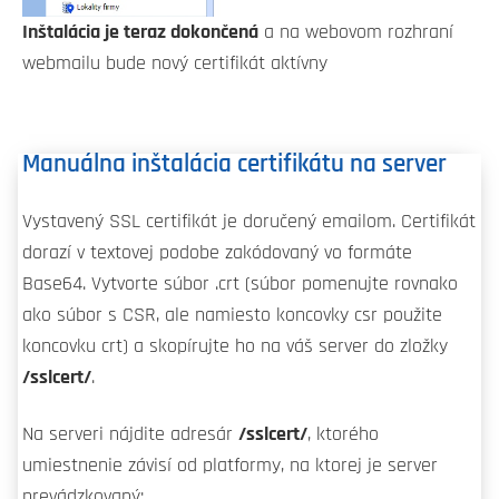
Inštalácia je teraz dokončená
a na webovom rozhraní
webmailu bude nový certifikát aktívny
Manuálna inštalácia certifikátu na server
Vystavený SSL certifikát je doručený emailom. Certifikát
dorazí v textovej podobe zakódovaný vo formáte
Base64. Vytvorte súbor .crt (súbor pomenujte rovnako
ako súbor s CSR, ale namiesto koncovky csr použite
koncovku crt) a skopírujte ho na váš server do zložky
/sslcert/
.
Na serveri nájdite adresár
/sslcert/
, ktorého
umiestnenie závisí od platformy, na ktorej je server
prevádzkovaný: