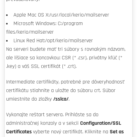
Apple Mac OS X:/usr/local/kerio/mailserver
Microsoft Windows: C:/program
files/kerio/mailserver
Linux Red Hat:/opt/kerio/mailserver
Na serveri budete mať tri súbory s rovnakým názvom,
ale líšiace sa koncovkou: CSR (* .csr), privátny kľúč (*
.key) a váš SSL certifikát (* .crt).
Intermediate certifikáty, potrebné pre dôveryhodnosť
certifikátu stiahnite a uložte do súboru crt. Súbor
umiestnite do zložky
/sslca/
.
Vykonajte reštart servera. Prihláste sa do
administračnej konzoly a v sekcii
Configuration/SSL
Certificates
vyberte nový certifikát. Kliknite na
Set as