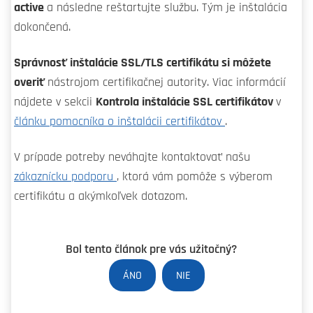
active
a následne reštartujte službu. Tým je inštalácia
dokončená.
Správnosť inštalácie SSL/TLS certifikátu si môžete
overiť
nástrojom certifikačnej autority. Viac informácií
nájdete v sekcii
Kontrola inštalácie SSL certifikátov
v
článku pomocníka o inštalácii certifikátov
.
V prípade potreby neváhajte kontaktovať našu
zákaznícku podporu
, ktorá vám pomôže s výberom
certifikátu a akýmkoľvek dotazom.
Bol tento článok pre vás užitočný?
ÁNO
NIE