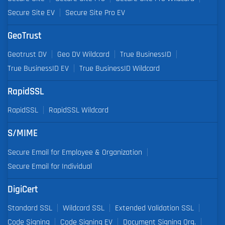
Secure Site EV
Secure Site Pro EV
GeoTrust
Geotrust DV
Geo DV Wildcard
True BusinessID
True BusinessID EV
True BusinessID Wildcard
RapidSSL
RapidSSL
RapidSSL Wildcard
S/MIME
Secure Email for Employee & Organization
Secure Email for Individual
DigiCert
Standard SSL
Wildcard SSL
Extended Validation SSL
Code Signing
Code Signing EV
Document Signing Org.