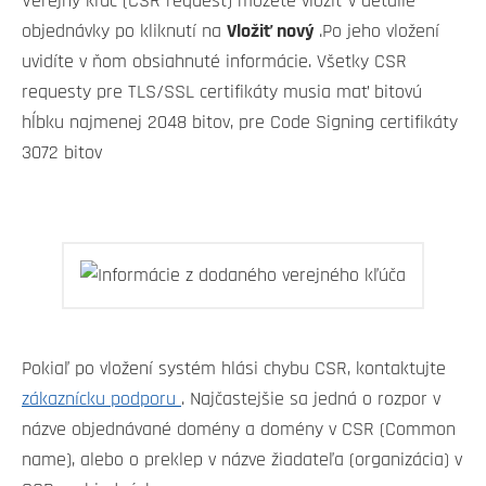
Verejný kľúč (CSR request) môžete vložiť v detaile
objednávky po kliknutí na
Vložiť nový
.Po jeho vložení
uvidíte v ňom obsiahnuté informácie. Všetky CSR
requesty pre TLS/SSL certifikáty musia mať bitovú
hĺbku najmenej 2048 bitov, pre Code Signing certifikáty
3072 bitov
Pokiaľ po vložení systém hlási chybu CSR, kontaktujte
zákaznícku podporu
. Najčastejšie sa jedná o rozpor v
názve objednávané domény a domény v CSR (Common
name), alebo o preklep v názve žiadateľa (organizácia) v