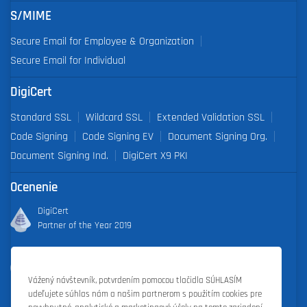
S/MIME
Secure Email for Employee & Organization
Secure Email for Individual
DigiCert
Standard SSL
Wildcard SSL
Extended Validation SSL
Code Signing
Code Signing EV
Document Signing Org.
Document Signing Ind.
DigiCert X9 PKI
Ocenenie
DigiCert
Partner of the Year 2019
Outstanding Sales Performance Award 2018, 2019, 2020, 2021,
2022
Vážený návštevník, potvrdením pomocou tlačidla SÚHLASÍM
udeľujete súhlas nám a našim partnerom s použitím cookies pre