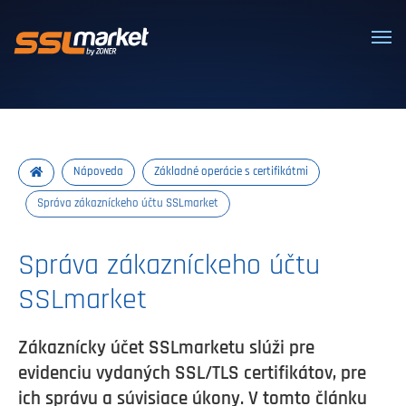
Dôveryhodné SSL/TLS certifikáty
Nápoveda
Základné operácie s certifikátmi
Správa zákazníckeho účtu SSLmarket
Správa zákazníckeho účtu
SSLmarket
Zákaznícky účet SSLmarketu slúži pre
evidenciu vydaných SSL/TLS certifikátov, pre
ich správu a súvisiace úkony. V tomto článku