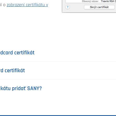
ií o
zobrazení certifikátu v
card certifikát
d certifikát
ikátu pridať SANY?