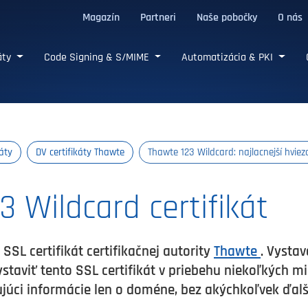
Magazín
Partneri
Naše pobočky
O nás
/TLS certifikáty
káty
Code Signing & S/MIME
Automatizácia & PKI
káty
DV certifikáty Thawte
Thawte 123 Wildcard: najlacnejší hviez
 Wildcard certifikát
SSL certifikát certifikačnej autority
Thawte
. Vysta
ystaviť tento SSL certifikát v priebehu niekoľkých mi
ujúci informácie len o doméne, bez akýchkoľvek ďalš