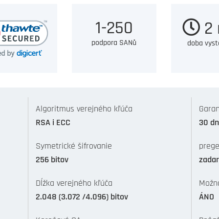
1-250
2 
podpora SANů
doba vyst
Algoritmus verejného kľúča
Garan
RSA i ECC
30 dn
Symetrické šifrovanie
prege
256 bitov
zada
Dĺžka verejného kľúča
Možno
2.048 (3.072 /4.096) bitov
ÁNO