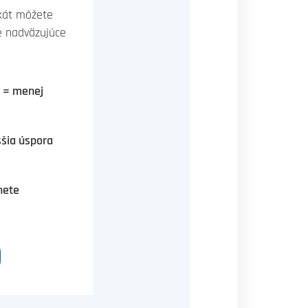
ikát môžete
e nadväzujúce
a = menej
ššia úspora
nete