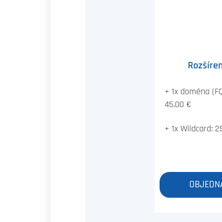
Rozšíren
+ 1x doména (F
45,00 €
+ 1x Wildcard: 2
OBJEDN