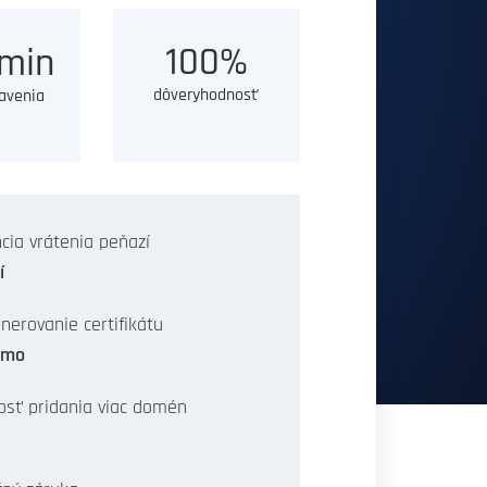
100%
min
dôveryhodnosť
avenia
cia vrátenia peňazí
í
nerovanie certifikátu
rmo
sť pridania viac domén