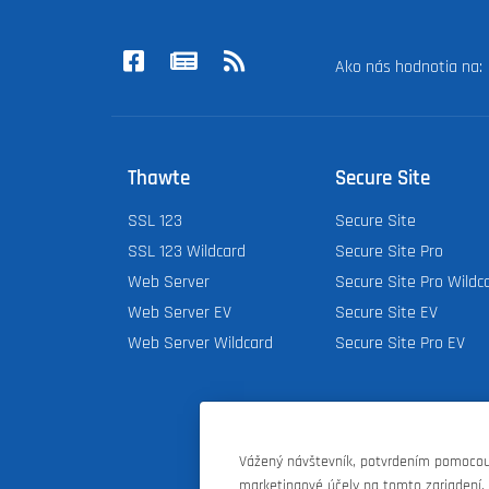
Ako nás hodnotia na
Thawte
Secure Site
SSL 123
Secure Site
SSL 123 Wildcard
Secure Site Pro
Web Server
Secure Site Pro Wildc
Web Server EV
Secure Site EV
Web Server Wildcard
Secure Site Pro EV
Vážený návštevník, potvrdením pomocou 
marketingové účely na tomto zariadení.