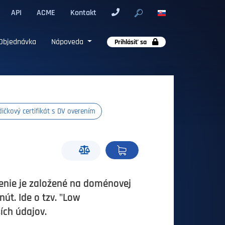
API
ACME
Kontakt
Objednávka
Nápoveda
Prihlásiť sa
dičkový certifikát s DV overením
venie je založené na doménovej
nút. Ide o tzv. "Low
ích údajov.