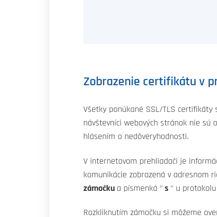
Zobrazenie certifikátu v p
Všetky ponúkané SSL/TLS certifikáty
návštevníci webových stránok nie sú 
hlásením o nedôveryhodnosti.
V internetovom prehliadači je informá
komunikácie zobrazená v adresnom 
zámočku
a písmenká "
s
" u protokolu
Rozkliknutím zámočku si môžeme ove