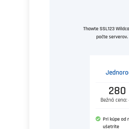
Thawte SSL123 Wildc
počte serverov.
Jednoro
280
Bežná cena:
Pri kúpe od 
ušetríte