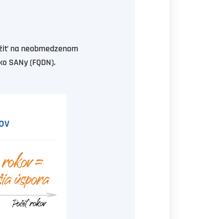
užiť na neobmedzenom
ako SANy (FQDN).
ov