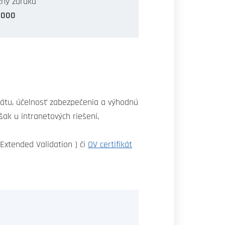
ný záruka
 000
ikátu, účelnosť zabezpečenia a výhodnú
ak u intranetových riešení,
(Extended Validation ) či
OV certifikát