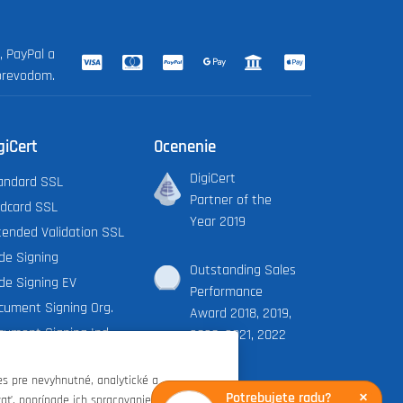
, PayPal a
prevodom.
giCert
Ocenenie
DigiCert
andard SSL
Partner of the
ldcard SSL
Year 2019
tended Validation SSL
de Signing
Outstanding Sales
de Signing EV
Performance
cument Signing Org.
Award 2018, 2019,
cument Signing Ind.
2020, 2021, 2022
iCert X9 PKI
s pre nevyhnutné, analytické a
Potrebujete radu?
×
ať, poprípade ich spracovanie úplne