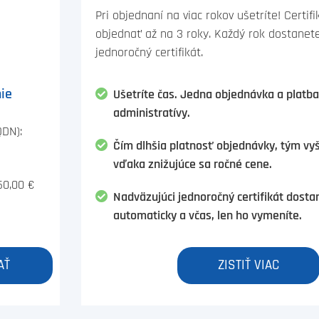
Pri objednaní na viac rokov ušetríte! Certif
objednať až na 3 roky. Každý rok dostanet
jednoročný certifikát.
ie
Ušetríte čas. Jedna objednávka a platb
administratívy.
QDN):
Čím dlhšia platnosť objednávky, tým vy
vďaka znižujúce sa ročné cene.
50,00 €
Nadväzujúci jednoročný certifikát dosta
automaticky a včas, len ho vymeníte.
AŤ
ZISTIŤ VIAC