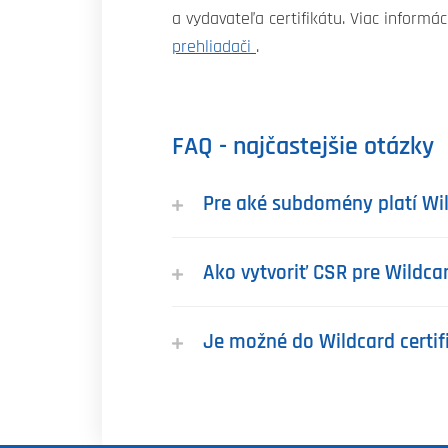
a vydavateľa certifikátu. Viac informác
prehliadači
.
FAQ - najčastejšie otázky
Pre aké subdomény platí Wild
Ako vytvoriť CSR pre Wildcar
Je možné do Wildcard certif