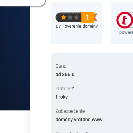
DV - overenie domény
Cena
od 286 €
Platnosť
1 roky
Zabezpečenie
domény vrátane www