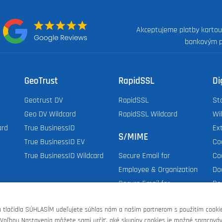
Akceptujeme platby kartou
:
bankovým 
GeoTrust
RapidSSL
Di
Geotrust DV
RapidSSL
St
Geo DV Wildcard
RapidSSL Wildcard
Wi
ard
True BusinessID
Ex
S/MIME
True BusinessID EV
Co
True BusinessID Wildcard
Co
Secure Email for
Do
Employee & Organization
Do
Secure Email for
Dig
Individual
tlačidla SÚHLASÍM udeľujete súhlas nám a našim partnerom s použitím cookie
 Voľbou Nastavenia môžete sami určiť, aké skupiny cookies je možné spracováv