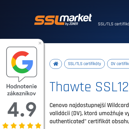
Dôveryhodné SSL
SSL/TLS certifi
×
SSL/TLS certifikáty
DV certifi
Thawte SSL123
Cenovo najdostupnejší Wildcard 
validácii (DV), ktorá umožňuje v
authenticated" certifikát obsah