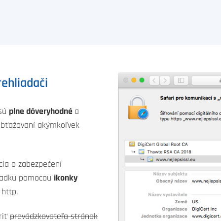
rehliadači
 sú
plne dôveryhodné
a
obťažovaní akýmkoľvek
cia o zabezpečení
riadku pomocou
ikonky
 http.
riť
prevádzkovateľa stránok