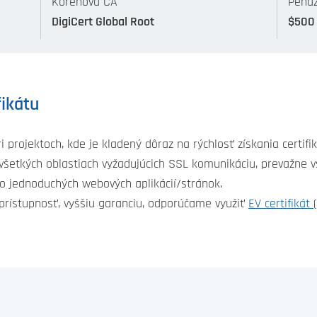
Koreňová CA
Peňaž
DigiCert Global Root
$500
fikátu
i projektoch, kde je kladený dôraz na rýchlosť získania certif
 všetkých oblastiach vyžadujúcich SSL komunikáciu, prevažne vš
o jednoduchých webových aplikácií/stránok.
 prístupnosť, vyššiu garanciu, odporúčame využiť
EV certifikát