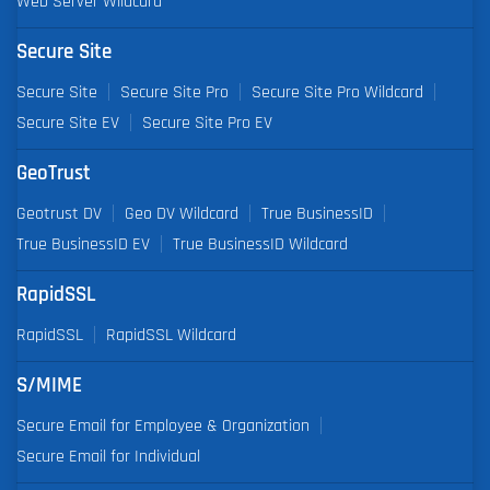
Web Server Wildcard
Secure Site
Secure Site
Secure Site Pro
Secure Site Pro Wildcard
Secure Site EV
Secure Site Pro EV
GeoTrust
Geotrust DV
Geo DV Wildcard
True BusinessID
True BusinessID EV
True BusinessID Wildcard
RapidSSL
RapidSSL
RapidSSL Wildcard
S/MIME
Secure Email for Employee & Organization
Secure Email for Individual