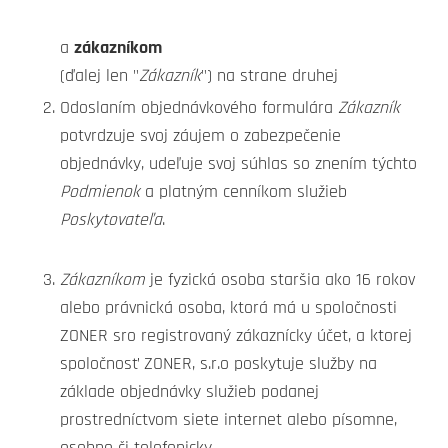
a
zákazníkom
(ďalej len "
Zákazník
") na strane druhej
Odoslaním objednávkového formulára
Zákazník
potvrdzuje svoj záujem o zabezpečenie
objednávky, udeľuje svoj súhlas so znením týchto
Podmienok
a platným cenníkom služieb
Poskytovateľa
.
Zákazníkom
je fyzická osoba staršia ako 16 rokov
alebo právnická osoba, ktorá má u spoločnosti
ZONER sro registrovaný zákaznícky účet, a ktorej
spoločnosť ZONER, s.r.o poskytuje služby na
základe objednávky služieb podanej
prostredníctvom siete internet alebo písomne,
osobne či telefonicky.