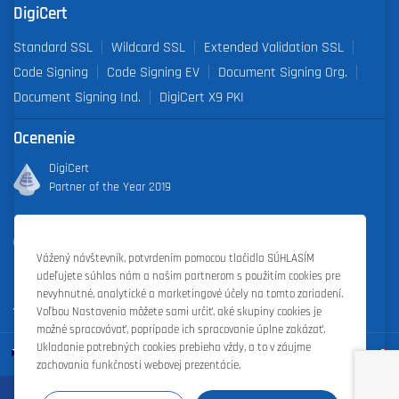
DigiCert
Standard SSL
Wildcard SSL
Extended Validation SSL
Code Signing
Code Signing EV
Document Signing Org.
Document Signing Ind.
DigiCert X9 PKI
Ocenenie
DigiCert
Partner of the Year 2019
Outstanding Sales Performance Award 2018, 2019, 2020, 2021,
2022
Vážený návštevník, potvrdením pomocou tlačidla SÚHLASÍM
udeľujete súhlas nám a našim partnerom s použitím cookies pre
nevyhnutné, analytické a marketingové účely na tomto zariadení.
Voľbou Nastavenia môžete sami určiť, aké skupiny cookies je
možné spracovávať, poprípade ich spracovanie úplne zakázať.
Ukladanie potrebných cookies prebieha vždy, a to v záujme
zachovania funkčnosti webovej prezentácie.
Registrácia domén
|
Webhosting
|
Webové stránky
|
Zoner Cloud
|