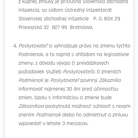
z kúpnej zmluvy je príslušná Slovenská obchodná
inšpekcia, so sídlom Ústredný inšpektorát
Slovenskej obchodnej inšpekcie P. O. BOX 29
Prievozská 32 827 99 Bratislava.
Poskytovateľ
si vyhradzuje právo na zmenu týchto
Podmienok, a to najmä s ohľadom na legislatívne
zmeny, z dôvodu vývoja či prevádzkových
požiadaviek služieb
Poskytovateľa
. O zmenách
Podmienok
je
Poskytovateľ
povinný
Zákazníka
informovať najmenej 30 dní pred účinnosťou
zmien. Spolu s informáciou o zmene bude
Zákazníkovi
poskytnutá možnosť súhlasiť s novým
znením
Podmienok
alebo ho odmietnuť a zmluvu
vypovedať v lehote 3 mesiacov.