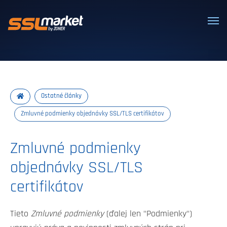
Dôveryhodné SSL/TLS certifikáty
Ostatné články
Zmluvné podmienky objednávky SSL/TLS certifikátov
Zmluvné podmienky
objednávky SSL/TLS
certifikátov
Tieto
Zmluvné podmienky
(ďalej len "Podmienky")