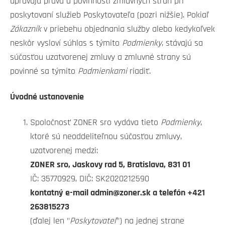
upravujú práva a povinnosti zmluvných strán pri
poskytovaní služieb Poskytovateľa (pozri nižšie). Pokiaľ
Zákazník
v priebehu objednania služby alebo kedykoľvek
neskôr vysloví súhlas s týmito
Podmienky
, stávajú sa
súčasťou uzatvorenej zmluvy a zmluvné strany sú
povinné sa týmito
Podmienkami
riadiť.
Úvodné ustanovenie
Spoločnosť ZONER sro vydáva tieto
Podmienky
,
ktoré sú neoddeliteľnou súčasťou zmluvy,
uzatvorenej medzi:
ZONER sro, Jaskovy rad 5, Bratislava, 831 01
IČ: 35770929, DIČ: SK2020212590
kontatný e-mail admin@zoner.sk a telefón +421
263815273
(ďalej len "
Poskytovateľ
") na jednej strane