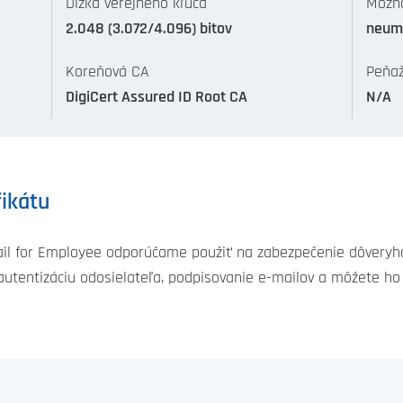
Dĺžka verejného kľúča
Možno
2.048 (3.072/4.096) bitov
neum
Koreňová CA
Peňaž
DigiCert Assured ID Root CA
N/A
fikátu
ail for Employee odporúčame použiť na zabezpečenie dôveryho
 autentizáciu odosielateľa, podpisovanie e-mailov a môžete ho