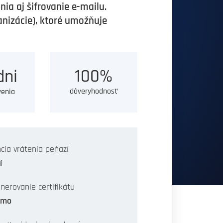
a aj šifrovanie e-mailu.
nizácie), ktoré umožňuje
100%
dni
dôveryhodnosť
venia
cia vrátenia peňazí
í
nerovanie certifikátu
rmo