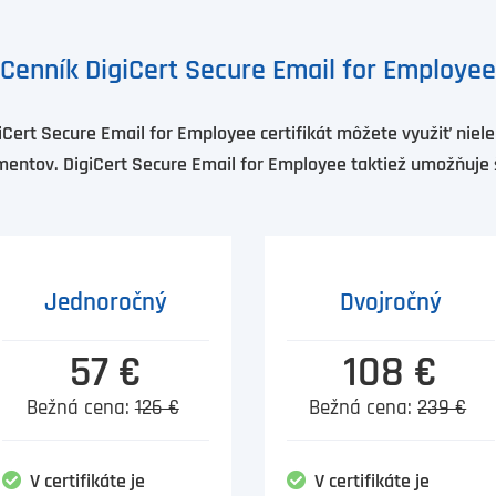
Cenník DigiCert Secure Email for Employee
iCert Secure Email for Employee certifikát môžete využiť niel
mentov. DigiCert Secure Email for Employee taktiež umožňuje 
Jednoročný
Dvojročný
57 €
108 €
Bežná cena:
126 €
Bežná cena:
239 €
V certifikáte je
V certifikáte je