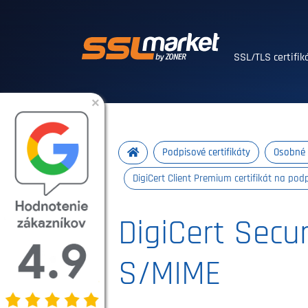
Dôveryhodné SSL
SSL/TLS certifi
×
Podpisové certifikáty
Osobné S
DigiCert Client Premium certifikát na pod
DigiCert Secu
S/MIME