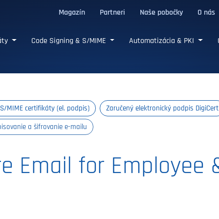
Magazín
Partneri
Naše pobočky
O nás
/TLS certifikáty
káty
Code Signing & S/MIME
Automatizácia & PKI
/MIME certifikáty (el. podpis)
Zaručený elektronický podpis DigiCert
pisovanie a šifrovanie e-mailu
re Email for Employee 