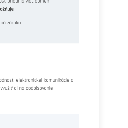
sť pridania viac domén
ožňuje
ná záruka
dnosti elektronickej komunikácie a
 využiť aj na podpisovanie