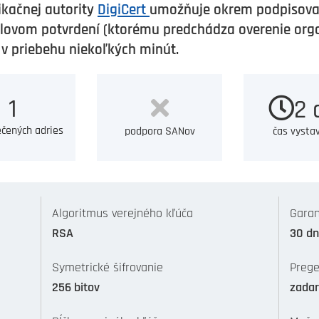
fikačnej autority
DigiCert
umožňuje okrem podpisovani
ilovom potvrdení (ktorému predchádza overenie orga
E v priebehu niekoľkých minút.
1
2 
čených adries
podpora SANov
čas vysta
Algoritmus verejného kľúča
Garan
RSA
30 dn
Symetrické šifrovanie
Prege
256 bitov
zada