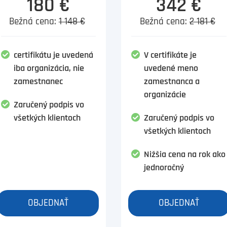
180 €
342 €
Bežná cena:
1 148 €
Bežná cena:
2 181 €
certifikátu je uvedená
V certifikáte je
iba organizácia, nie
uvedené meno
zamestnanec
zamestnanca a
organizácie
Zaručený podpis vo
všetkých klientoch
Zaručený podpis vo
všetkých klientoch
Nižšia cena na rok ako
jednoročný
OBJEDNAŤ
OBJEDNAŤ