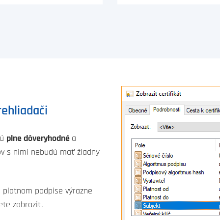
rehliadači
sú
plne dôveryhodné
a
ov s nimi nebudú mať žiadny
 o platnom podpise výrazne
ete zobraziť.