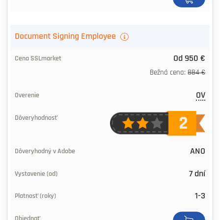
Document Signing Employee
Od 950 €
Bežná cena:
884 €
OV
ANO
7 dní
1-3