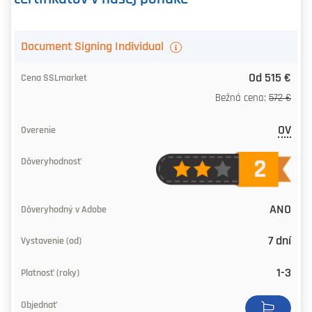
AATL
Document Signing Individual
(Document
Od 515 €
Signing)
Bežná cena:
572 €
certifikát
OV
Cena
od
SSLmarket
ANO
Overenie
7 dní
Dôveryhodnosť
1-3
Dôveryhodný
v