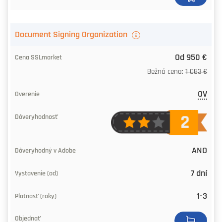
Adobe
Vystavenie
Document Signing Organization
(počas)
Od 950 €
Platnosť
Bežná cena:
1 083 €
(roky)
OV
Objednať
ANO
7 dní
1-3