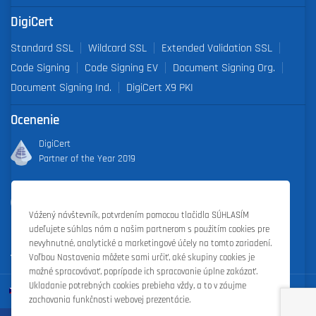
DigiCert
Standard SSL
Wildcard SSL
Extended Validation SSL
Code Signing
Code Signing EV
Document Signing Org.
Document Signing Ind.
DigiCert X9 PKI
Ocenenie
DigiCert
Partner of the Year 2019
Outstanding Sales Performance Award 2018, 2019, 2020, 2021,
2022
Vážený návštevník, potvrdením pomocou tlačidla SÚHLASÍM
udeľujete súhlas nám a našim partnerom s použitím cookies pre
nevyhnutné, analytické a marketingové účely na tomto zariadení.
Voľbou Nastavenia môžete sami určiť, aké skupiny cookies je
možné spracovávať, poprípade ich spracovanie úplne zakázať.
Ukladanie potrebných cookies prebieha vždy, a to v záujme
zachovania funkčnosti webovej prezentácie.