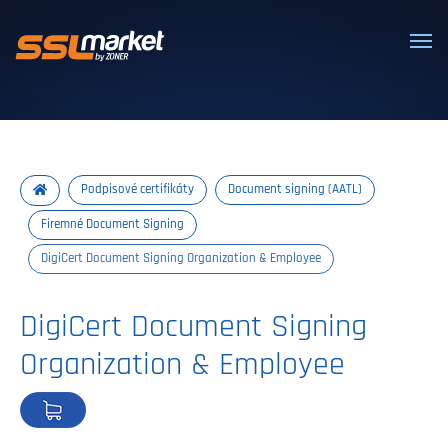
Dôveryhodné SSL/TLS certifikáty
Podpisové certifikáty
Document signing (AATL)
Firemné Document Signing
DigiCert Document Signing Organization & Employee
DigiCert Document Signing
Organization & Employee