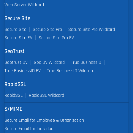
Web Server Wildcard
Secure Site
Secure Site
Secure Site Pro
Secure Site Pro Wildcard
Secure Site EV
Secure Site Pro EV
GeoTrust
Geotrust DV
Geo DV Wildcard
True BusinessID
True BusinessID EV
True BusinessID Wildcard
RapidSSL
RapidSSL
RapidSSL Wildcard
S/MIME
Secure Email for Employee & Organization
Secure Email for Individual