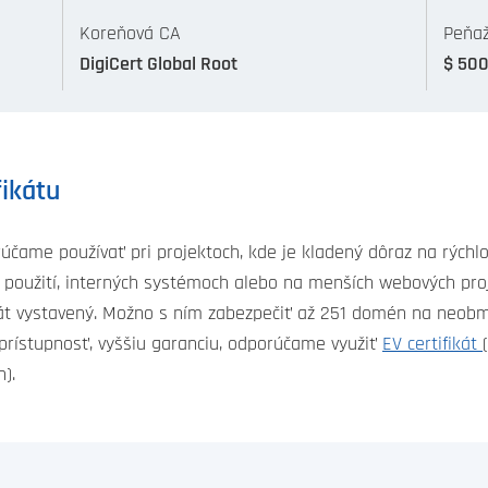
Koreňová CA
Peňaž
DigiCert Global Root
$ 50
fikátu
účame používať pri projektoch, kde je kladený dôraz na rýchlos
 použití, interných systémoch alebo na menších webových pro
fikát vystavený. Možno s ním zabezpečiť až 251 domén na neo
 prístupnosť, vyššiu garanciu, odporúčame využiť
EV certifikát
n).