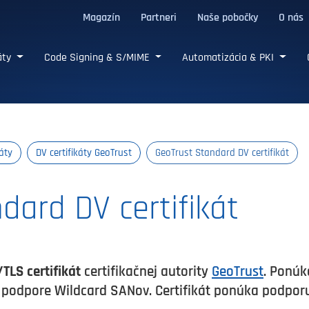
Magazín
Partneri
Naše pobočky
O nás
/TLS certifikáty
káty
Code Signing & S/MIME
Automatizácia & PKI
káty
DV certifikáty GeoTrust
GeoTrust Standard DV certifikát
dard DV certifikát
TLS certifikát
certifikačnej autority
GeoTrust
. Ponúka
 podpore Wildcard SANov. Certifikát ponúka podporu