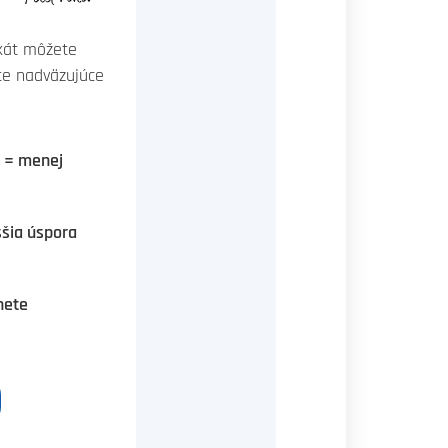
ikát môžete
te nadväzujúce
a = menej
ššia úspora
nete