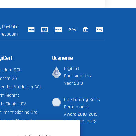
, PayPal a
prevodom.
giCert
Ocenenie
DigiCert
andard SSL
Partner of the
ldcard SSL
Year 2019
tended Validation SSL
de Signing
Outstanding Sales
de Signing EV
Performance
cument Signing Org.
Award 2018, 2019,
cument Signing Ind.
2020, 2021, 2022
iCert X9 PKI