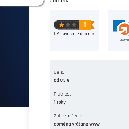
domén.
DV - overenie domény
Cena
od 83 €
Platnosť
1 roky
Zabezpečenie
doména vrátane www