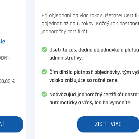
Pri objednaní na viac rokov ušetríte! Certif
objednať až na 6 rokov. Každý rok dostane
jednoročný certifikát.
ie
Ušetríte čas. Jedna objednávka a platb
QDN):
administratívy.
Čím dlhšia platnosť objednávky, tým vy
vďaka znižujúce sa ročné cene.
00,00 €
Nadväzujúci jednoročný certifikát dosta
automaticky a včas, len ho vymeníte.
AŤ
ZISTIŤ VIAC