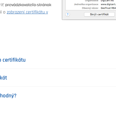
riť
prevádzkovateľa stránok
ií o
zobrazení certifikátu v
 certifikátu
ikát
ryhodný?