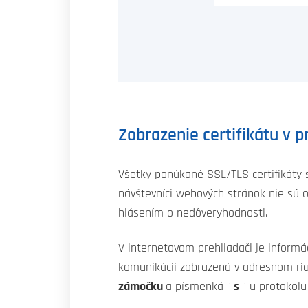
Zobrazenie certifikátu v p
Všetky ponúkané SSL/TLS certifikáty
návštevníci webových stránok nie sú 
hlásením o nedôveryhodnosti.
V internetovom prehliadači je inform
komunikácii zobrazená v adresnom r
zámočku
a písmenká "
s
" u protokolu