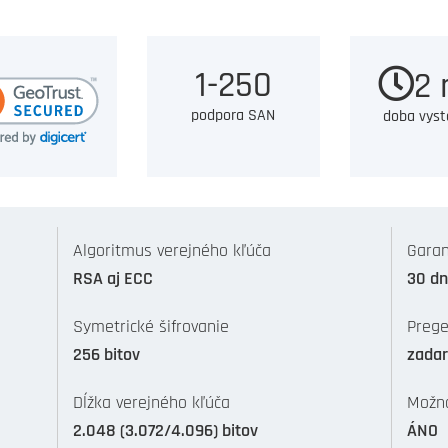
1-250
2 
podpora SAN
doba vyst
Algoritmus verejného kľúča
Garan
RSA aj ECC
30 dn
Symetrické šifrovanie
Prege
256 bitov
zada
Dĺžka verejného kľúča
Možno
2.048 (3.072/4.096) bitov
ÁNO