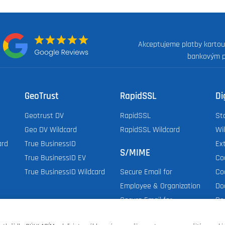
Akceptujeme platby kartou
:
bankovým 
GeoTrust
RapidSSL
Di
Geotrust DV
RapidSSL
St
Geo DV Wildcard
RapidSSL Wildcard
Wi
ard
True BusinessID
Ex
S/MIME
True BusinessID EV
Co
True BusinessID Wildcard
Co
Secure Email for
Do
Employee & Organization
Do
Secure Email for
Dig
Individual