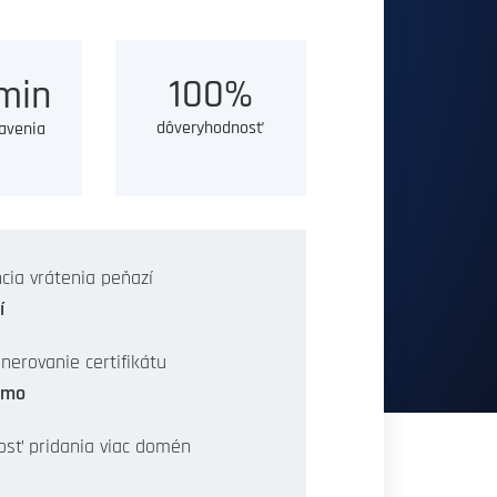
100%
min
dôveryhodnosť
avenia
cia vrátenia peňazí
í
nerovanie certifikátu
rmo
sť pridania viac domén