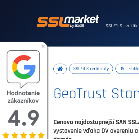
Dôveryhodné SSL
SSL/TLS certifi
×
SSL/TLS certifikáty
DV certifi
GeoTrust Stan
Cenovo najdostupnejší SAN SSL/
vystavenie vďaka DV overeniu a