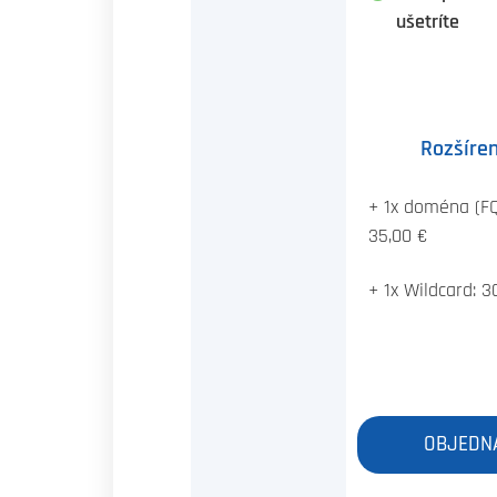
ušetríte
Rozšíren
+ 1x doména (F
35,00 €
+ 1x Wildcard: 3
OBJEDN