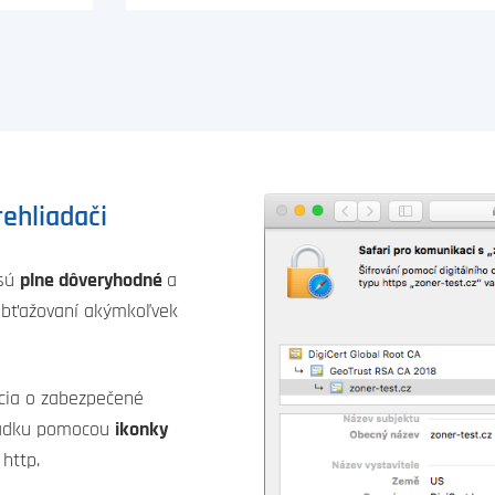
rehliadači
 sú
plne dôveryhodné
a
obťažovaní akýmkoľvek
ácia o zabezpečené
iadku pomocou
ikonky
 http.