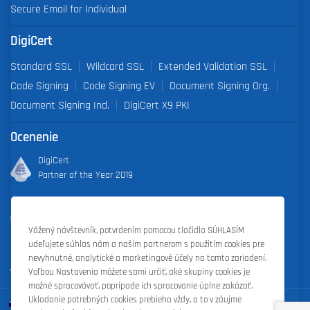
Secure Email for Individual
DigiCert
Standard SSL
Wildcard SSL
Extended Validation SSL
Code Signing
Code Signing EV
Document Signing Org.
Document Signing Ind.
DigiCert X9 PKI
Ocenenie
DigiCert
Partner of the Year 2019
Outstanding Sales Performance Award 2018, 2019, 2020, 2021,
2022
Vážený návštevník, potvrdením pomocou tlačidla SÚHLASÍM
udeľujete súhlas nám a našim partnerom s použitím cookies pre
nevyhnutné, analytické a marketingové účely na tomto zariadení.
Voľbou Nastavenia môžete sami určiť, aké skupiny cookies je
možné spracovávať, poprípade ich spracovanie úplne zakázať.
Ukladanie potrebných cookies prebieha vždy, a to v záujme