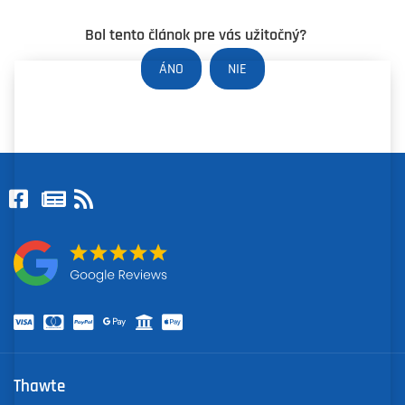
Bol tento článok pre vás užitočný?
ÁNO
NIE
Thawte